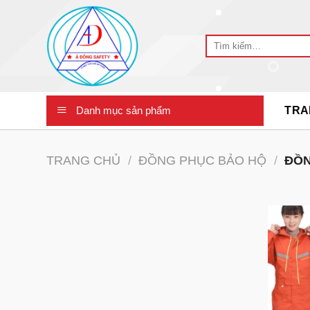
Skip
to
Tìm
content
kiếm:
Danh mục sản phẩm
TRA
TRANG CHỦ
/
ĐỒNG PHỤC BẢO HỘ
/
ĐỒN