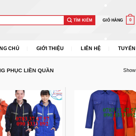
0
GIỎ HÀNG
TÌM KIẾM
NG CHỦ
GIỚI THIỆU
LIÊN HỆ
TUYỂN
G PHỤC LIỀN QUẦN
Showin