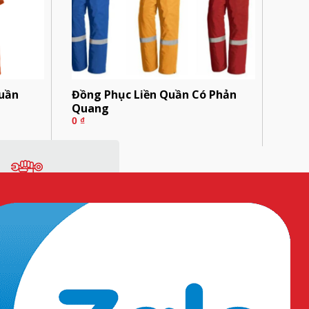
Quần
Đồng Phục Liền Quần Có Phản
Quang
0
₫
ng
Vật tư sản xuất