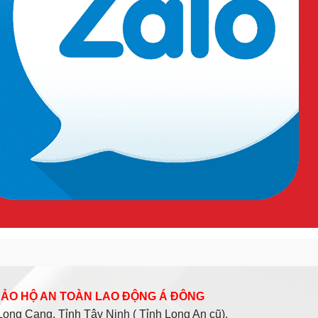
 Khóa
TƯ VẤN SẢN PHẨM:
Hotline: 0909.568.729
 BẢO HỘ AN TOÀN LAO ĐỘNG Á ĐÔNG
ng Cang, Tỉnh Tây Ninh ( Tỉnh Long An cũ).