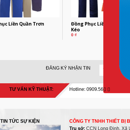
hục Liền Quần Trơn
Đồng Phục Liền Quần Túi
Kéo
0
₫
ĐĂNG KÝ NHẬN TIN
TƯ VẤN KỸ THUẬT:
Hotline: 0909.568.729
TIN TỨC SỰ KIỆN
CÔNG TY TNHH THIẾT BỊ
Trụ sở:
CCN Long Định, Xã Lo