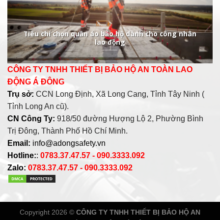
Tiêu chí chọn quần áo bảo hộ dành cho công nhân
lao động
CÔNG TY TNHH THIẾT BỊ BẢO HỘ AN TOÀN LAO
ĐỘNG Á ĐÔNG
Trụ sở:
CCN Long Định, Xã Long Cang, Tỉnh Tây Ninh (
Tỉnh Long An cũ).
CN Công Ty:
918/50 đường Hượng Lộ 2, Phường Bình
Trị Đông, Thành Phố Hồ Chí Minh.
Email:
info@adongsafety.vn
Hotline:
:
0783.37.47.57 - 090.3333.092
Zalo:
0783.37.47.57 - 090.3333.092
Copyright 2026 ©
CÔNG TY TNHH THIẾT BỊ BẢO HỘ AN