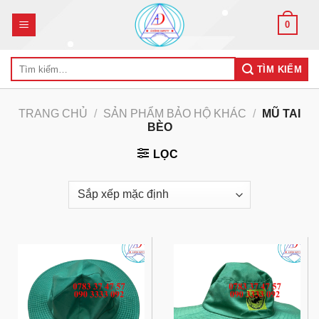
Skip
0
to
content
Tìm
TÌM KIẾM
kiếm:
TRANG CHỦ
/
SẢN PHẨM BẢO HỘ KHÁC
/
MŨ TAI
BÈO
LỌC