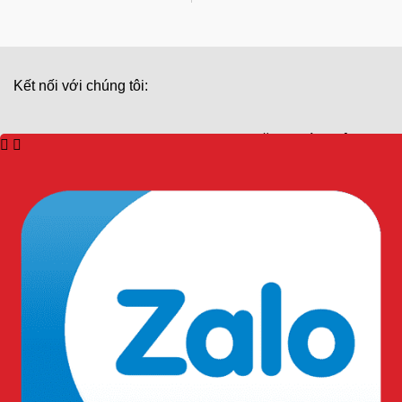
Kết nối với chúng tôi:
ĐĂNG KÝ NHẬN TIN
HỖ TRỢ KHÁCH HÀNG
TƯ VẤN KỸ THUẬT: