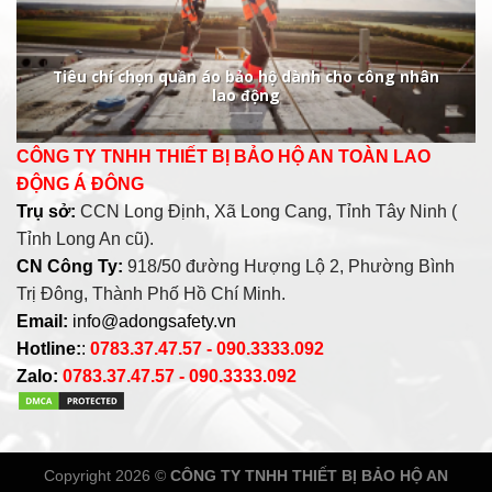
Tiêu chí chọn quần áo bảo hộ dành cho công nhân
lao động
CÔNG TY TNHH THIẾT BỊ BẢO HỘ AN TOÀN LAO
ĐỘNG Á ĐÔNG
Trụ sở:
CCN Long Định, Xã Long Cang, Tỉnh Tây Ninh (
Tỉnh Long An cũ).
CN Công Ty:
918/50 đường Hượng Lộ 2, Phường Bình
Trị Đông, Thành Phố Hồ Chí Minh.
Email:
info@adongsafety.vn
Hotline:
:
0783.37.47.57 - 090.3333.092
Zalo:
0783.37.47.57 - 090.3333.092
Copyright 2026 ©
CÔNG TY TNHH THIẾT BỊ BẢO HỘ AN