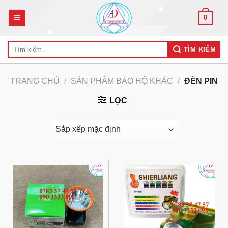
Skip
0
to
content
Tìm
TÌM KIẾM
kiếm:
TRANG CHỦ
/
SẢN PHẨM BẢO HỘ KHÁC
/
ĐÈN PIN
LỌC