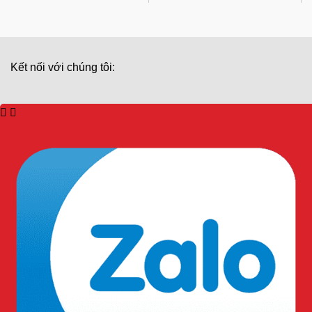
Kết nối với chúng tôi:
ĐĂNG KÝ NHẬN TIN
HỖ TRỢ KHÁCH HÀNG
TƯ VẤN KỸ THUẬT: