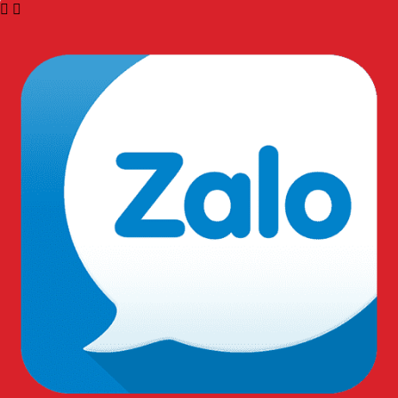
HỖ TRỢ KHÁCH HÀNG
TƯ VẤN KỸ THUẬT:
Hotline: 0909.568.729
TƯ VẤN SẢN PHẨM:
Hotline: 0909.568.729
QUY ĐỊNH - CHÍNH SÁCH
Chính sách đại lý
Chính sách bảo mật
Thanh toán - vận chuyển
Chính sách đổi trả
Chính sách bảo hành