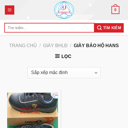
Skip
0
to
content
Tìm
TÌM KIẾM
kiếm:
TRANG CHỦ
/
GIÀY BHLĐ
/
GIÀY BẢO HỘ HANS
LỌC