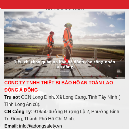
TIN TỨC SỰ KIỆN
Tiêu chí chọn quần áo bảo hộ dành cho công nhân
lao động
CÔNG TY TNHH THIẾT BỊ BẢO HỘ AN TOÀN LAO
ĐỘNG Á ĐÔNG
Trụ sở:
CCN Long Định, Xã Long Cang, Tỉnh Tây Ninh (
Tỉnh Long An cũ).
CN Công Ty:
918/50 đường Hượng Lộ 2, Phường Bình
Trị Đông, Thành Phố Hồ Chí Minh.
Email:
info@adongsafety.vn