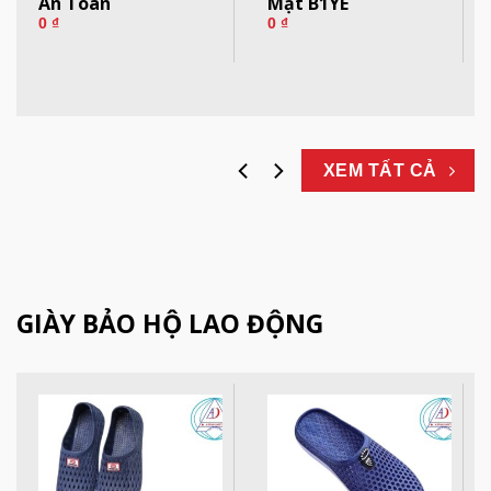
An Toàn
Mặt B1YE
0
₫
0
₫
XEM TẤT CẢ
GIÀY BẢO HỘ LAO ĐỘNG