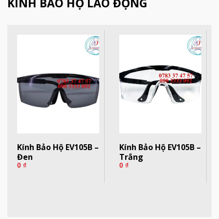
KÍNH BẢO HỘ LAO ĐỘNG
Kính Bảo Hộ EV105B –
Kính Bảo Hộ EV105B –
Đen
Trắng
0
₫
0
₫