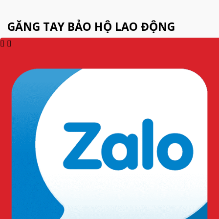
GĂNG TAY BẢO HỘ LAO ĐỘNG
Găng Tay Chịu Nhiệt
Găng Tay Cao Su
300 Độ C CASTONG
Nam Long 3 Size
7,8,9
0
₫
0
₫