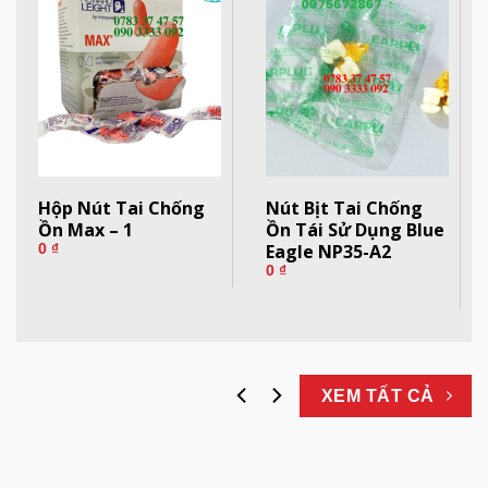
Hộp Nút Tai Chống
Nút Bịt Tai Chống
Ồn Max – 1
Ồn Tái Sử Dụng Blue
Eagle NP35-A2
0
₫
0
₫
XEM TẤT CẢ