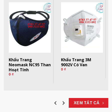
Khẩu Trang
Khẩu Trang 3M
Neomask NC95 Than
9002V Có Van
Hoạt Tính
0
₫
0
₫
XEM TẤT CẢ