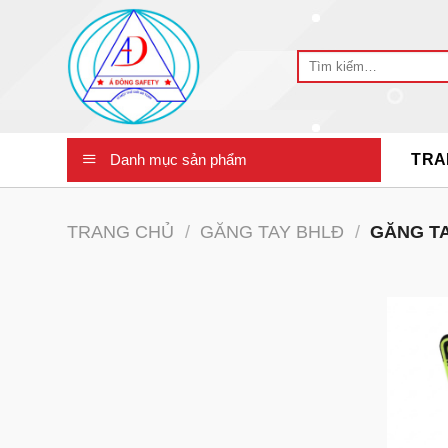
Skip
to
Tìm
content
kiếm:
Danh mục sản phẩm
TRA
TRANG CHỦ
/
GĂNG TAY BHLĐ
/
GĂNG TA