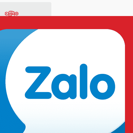
ng
Vật tư sản xuất
TƯ VẤN SẢN PHẨM:
Hotline: 0909.568.729