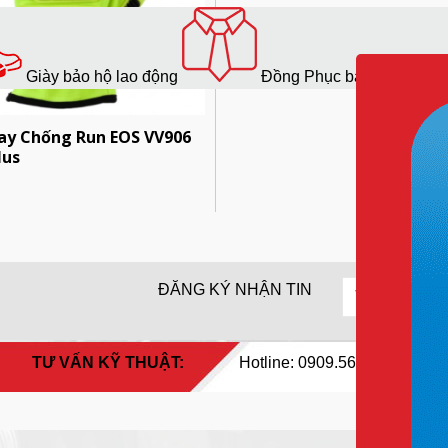
Giày bảo hộ lao động
Đồng Phục bảo hộ lao độ
ay Chống Run EOS VV906
lus
ĐĂNG KÝ NHẬN TIN
TƯ VẤN KỸ THUẬT:
Hotline: 0909.568.729