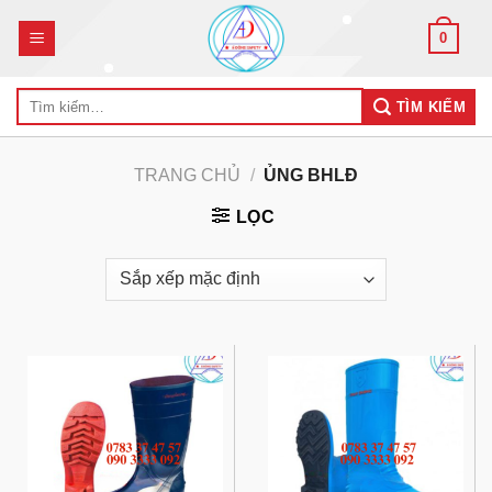
Skip
0
to
content
Tìm
TÌM KIẾM
kiếm:
TRANG CHỦ
/
ỦNG BHLĐ
LỌC