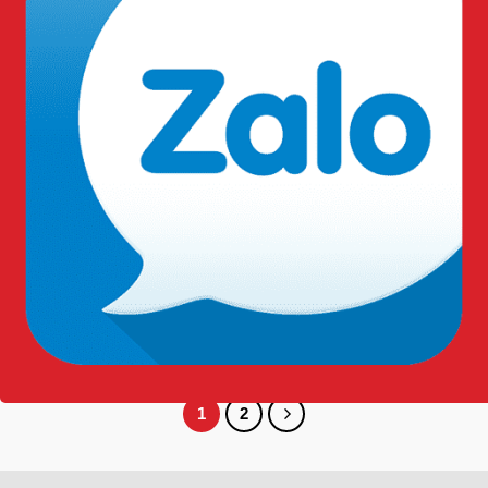
0
₫
Ủng Cao Su Trắng Đế
Ủng Cao Su Xanh
Vàng TGP 015
Dương Đế Đỏ TGP 015
0
₫
0
₫
1
2