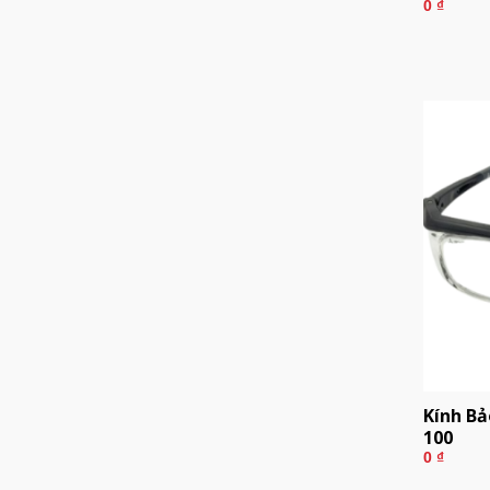
0
₫
Kính Bả
100
0
₫