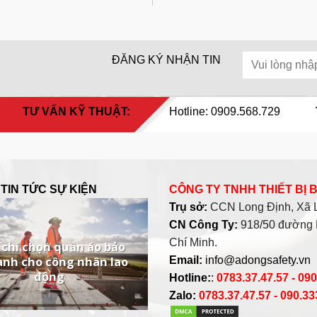
ĐĂNG KÝ NHẬN TIN
TƯ VẤN KỸ THUẬT:
Hotline: 0909.568.729
TIN TỨC SỰ KIỆN
CÔNG TY TNHH THIẾT BỊ
Trụ sở:
CCN Long Định, Xã Lo
CN Công Ty:
918/50 đường 
Chí Minh.
 chí chọn quần áo bảo
ành cho công nhân lao
Email:
info@adongsafety.vn
động
Hotline:
:
0783.37.47.57 - 09
Zalo:
0783.37.47.57 - 090.3