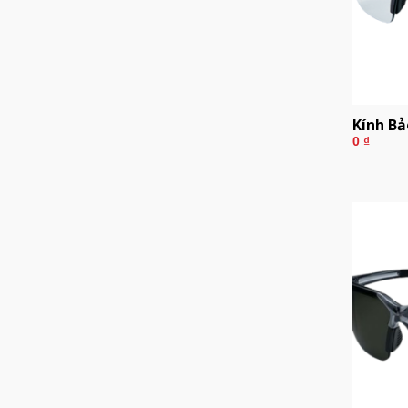
Kính Bả
0
₫