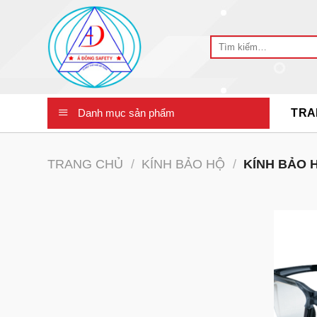
Skip
to
Tìm
content
kiếm:
Danh mục sản phẩm
TRA
TRANG CHỦ
/
KÍNH BẢO HỘ
/
KÍNH BẢO H