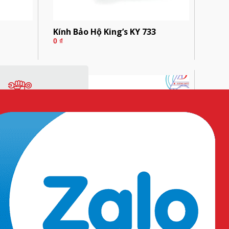
Kính Bảo Hộ King’s KY 733
0
₫
ng
Vật tư sản xuất
2
Kính Bảo Hộ Lao Động Chống Bụi