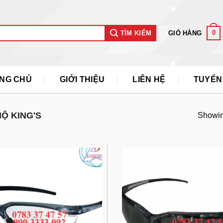
0
GIỎ HÀNG
TÌM KIẾM
NG CHỦ
GIỚI THIỆU
LIÊN HỆ
TUYỂN
Ộ KING'S
Showing