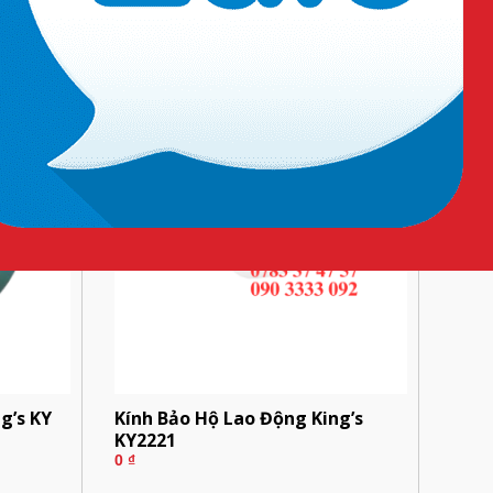
JG 101
0
₫
g’s KY
Kính Bảo Hộ Lao Động King’s
KY2221
0
₫