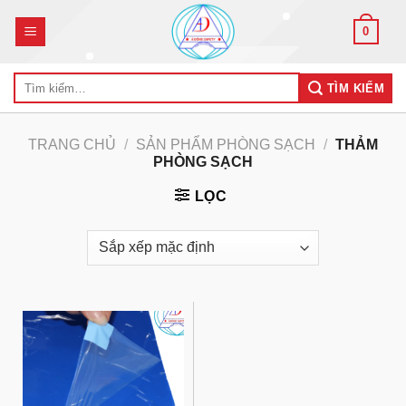
Skip
0
to
content
Tìm
TÌM KIẾM
kiếm:
TRANG CHỦ
/
SẢN PHẨM PHÒNG SẠCH
/
THẢM
PHÒNG SẠCH
LỌC