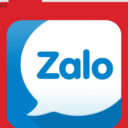
HỖ TRỢ KHÁCH HÀNG
TƯ VẤN KỸ THUẬT:
Hotline: 0909.568.729
TƯ VẤN SẢN PHẨM:
Hotline: 0909.568.729
QUY ĐỊNH - CHÍNH SÁCH
Chính sách đại lý
Chính sách bảo mật
Thanh toán - vận chuyển
Chính sách đổi trả