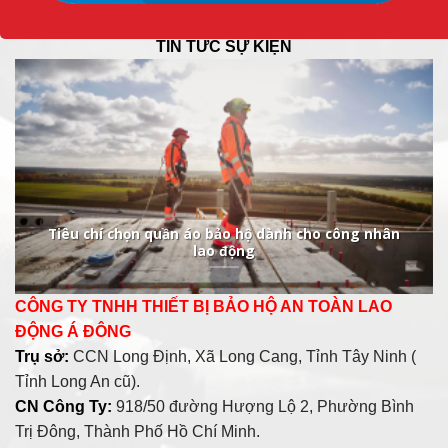
Chính sách bảo hành
TIN TỨC SỰ KIỆN
Tiêu chí chọn quần áo bảo hộ dành cho công nhân
lao động
CÔNG TY TNHH THIẾT BỊ BẢO HỘ AN TOÀN LAO
ĐỘNG Á ĐÔNG
Trụ sở:
CCN Long Định, Xã Long Cang, Tỉnh Tây Ninh (
Tỉnh Long An cũ).
CN Công Ty:
918/50 đường Hượng Lộ 2, Phường Bình
Trị Đông, Thành Phố Hồ Chí Minh.