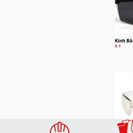
Kính Bả
0
₫