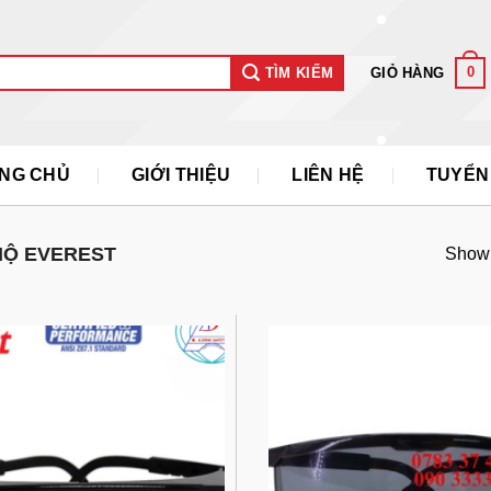
0
GIỎ HÀNG
TÌM KIẾM
NG CHỦ
GIỚI THIỆU
LIÊN HỆ
TUYỂN
HỘ EVEREST
Showin