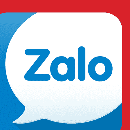
ng
Vật tư sản xuất
erest
Mắt Kính Bảo Hộ Everest EV-202
0
₫