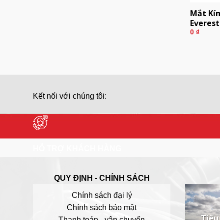
Mắt Kí
Everest
0
₫
Kết nối với chúng tôi:
HỖ TRỢ KHÁCH HÀNG
QUY ĐỊNH - CHÍNH SÁCH
Chính sách đại lý
Chính sách bảo mật
Tiêu
Thanh toán - vận chuyển