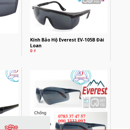
n
Kính Bảo Hộ Everest EV-105B Đài
Loan
0
₫