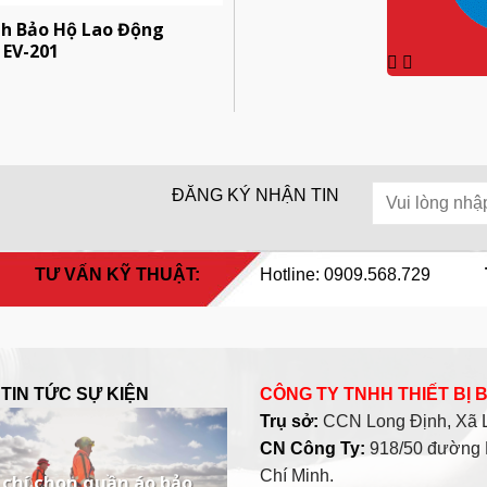
nh Bảo Hộ Lao Động
 EV-201
ĐĂNG KÝ NHẬN TIN
TƯ VẤN KỸ THUẬT:
Hotline: 0909.568.729
TIN TỨC SỰ KIỆN
CÔNG TY TNHH THIẾT BỊ
Trụ sở:
CCN Long Định, Xã Lo
CN Công Ty:
918/50 đường 
Chí Minh.
 chí chọn quần áo bảo