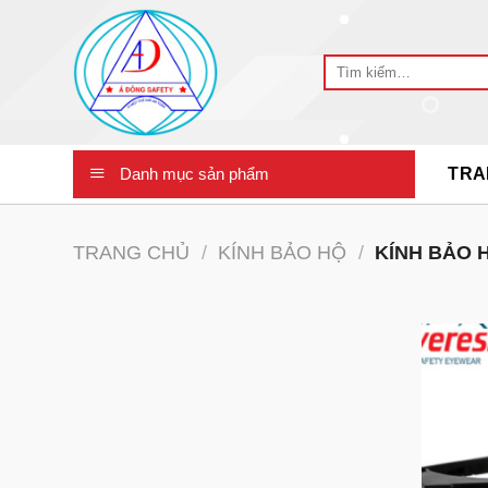
Skip
to
Tìm
content
kiếm:
Danh mục sản phẩm
TRA
TRANG CHỦ
/
KÍNH BẢO HỘ
/
KÍNH BẢO 