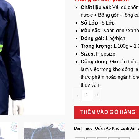
Chất liệu vải:
Vải dù chốn
nước + Bông gòn+ lông c
Số Lớp
: 5 Lớp
Màu sắc:
Xanh đen / xan
Đóng gói:
1 bộ/bịch
Trọng lượng:
1.100g – 1
Sizes:
Freesize.
Công dụng:
Giữ ấm hiệu 
làm việc trong kho đông lạ
thực phẩm hoặc ngành ch
thủy sản.
Áo Bảo Hộ Kho Lạnh Âm 25 Độ
THÊM VÀO GIỎ HÀNG
Danh mục:
Quần Áo Kho Lạnh Âm 