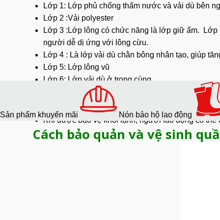
Lớp 1: Lớp phủ chống thấm nước và vải dù bên ngo
Lớp 2 :Vải polyester
Lớp 3 :Lớp lông có chức năng là lớp
giữ ấm
. Lớp 
người dễ dị ứng với lông cừu.
Lớp 4 : Là lớp vải dù chằn bông nhân tạo, giúp tăn
Lớp 5: Lớp lông vũ
Lớp 6: Lớp vải dù ở trong cùng
Lợi ích của việc sử dụng quần
Quần áo bảo hộ kho lạnh giúp ngăn ngừa các vấn 
Sản phẩm khuyến mãi
Nón bảo hộ lao động
Khi được bảo vệ khỏi lạnh, người lao động có thể 
Cách bảo quản và vệ sinh quầ