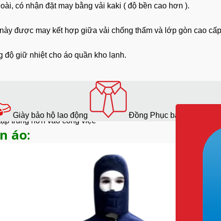
ài, có nhận đặt may bằng vải kaki ( độ bền cao hơn ).
này được may kết hợp giữa vải chống thấm và lớp gòn cao cấ
g độ giữ nhiệt cho áo quần kho lạnh.
 áo bảo hộ kho lạnh -25 độ:
đề sức khỏe liên quan đến nhiệt độ thấp như hạ
thân nhiệt
, cư
Giày bảo hộ lao động
Đồng Phục bảo hộ lao độ
tập trung hơn vào công việc
n áo: