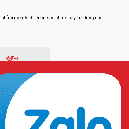
p nhằm giữ nhiệt. Dòng sản phẩm này sử dụng cho
ớc chân tay, và các bệnh hô hấp.
ng
Vật tư sản xuất