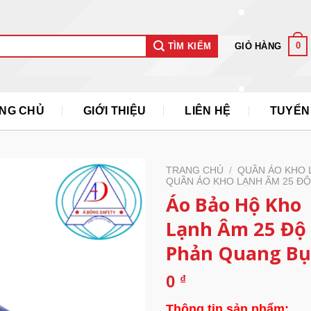
0
GIỎ HÀNG
TÌM KIẾM
NG CHỦ
GIỚI THIỆU
LIÊN HỆ
TUYỂN
TRANG CHỦ
/
QUẦN ÁO KHO 
QUẦN ÁO KHO LẠNH ÂM 25 ĐỘ
Áo Bảo Hộ Kho
Lạnh Âm 25 Độ 
Phản Quang B
0
₫
Thông tin sản phẩm: