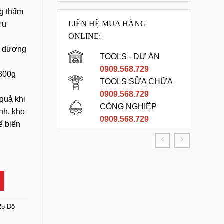
g thấm
LIÊN HỆ MUA HÀNG
ừu
ONLINE:
h dương
TOOLS - DỰ ÁN
0909.568.729
.300g
TOOLS SỬA CHỮA
0909.568.729
quả khi
CÔNG NGHIỆP
nh, kho
0909.568.729
ế biến
 - Phản Quang Bụng số lượng
25 Độ