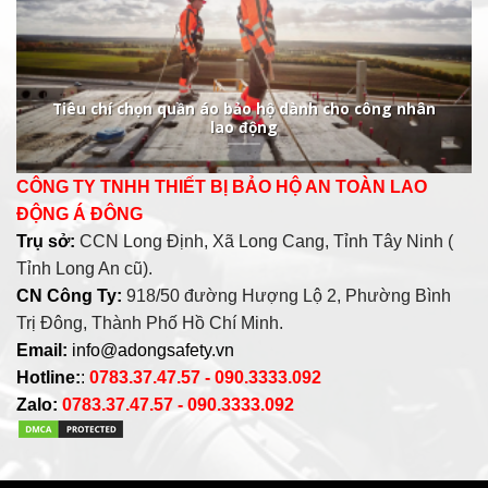
Tiêu chí chọn quần áo bảo hộ dành cho công nhân
lao động
CÔNG TY TNHH THIẾT BỊ BẢO HỘ AN TOÀN LAO
ĐỘNG Á ĐÔNG
Trụ sở:
CCN Long Định, Xã Long Cang, Tỉnh Tây Ninh (
Tỉnh Long An cũ).
CN Công Ty:
918/50 đường Hượng Lộ 2, Phường Bình
Trị Đông, Thành Phố Hồ Chí Minh.
Email:
info@adongsafety.vn
Hotline:
:
0783.37.47.57 - 090.3333.092
Zalo:
0783.37.47.57 - 090.3333.092