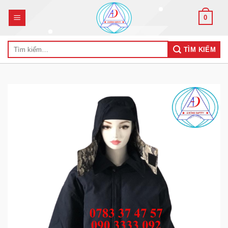
Skip
0
to
content
Tìm
TÌM KIẾM
kiếm: