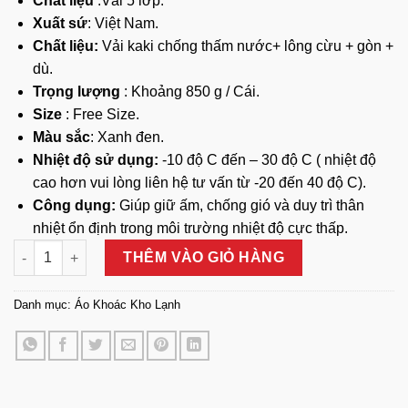
Chất liệu
:Vải 5 lớp.
Xuất sứ
: Việt Nam.
Chất liệu:
Vải kaki chống thấm nước+ lông cừu + gòn +
dù.
Trọng lượng
: Khoảng 850 g / Cái.
Size
: Free Size.
Màu sắc
: Xanh đen.
Nhiệt độ sử dụng:
-10 độ C đến – 30 độ C ( nhiệt độ
cao hơn vui lòng liên hệ tư vấn từ -20 đến 40 độ C).
Công dụng:
Giúp giữ ấm, chống gió và duy trì thân
nhiệt ổn định trong môi trường nhiệt độ cực thấp.
Áo Khoác Dài Kho Lạnh Âm 30 Độ C số lượng
THÊM VÀO GIỎ HÀNG
Danh mục:
Áo Khoác Kho Lạnh