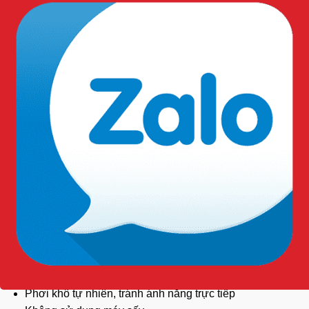
Bảo vệ sức khỏe
người lao động khỏi các bệnh liên
quan đến nhiệt độ thấp.
Tăng hiệu suất làm việc nhờ duy trì nhiệt độ cơ thể ổn
định.
Kéo dài thời gian làm việc an toàn trong môi trường
lạnh.
Tiết kiệm chi phí dài hạn nhờ độ bền cao.
Hướng dẫn giặt và làm sạch:
Giặt ở nhiệt độ không quá 30°C
Không sử dụng chất tẩy mạnh
Phơi khô tự nhiên, tránh ánh nắng trực tiếp