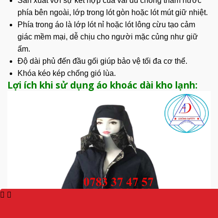
Sản xuất
với sự kết hợp của vải dù chống thấm nước
phía bên ngoài, lớp trong lót gòn hoặc lót mút giữ nhiệt.
Phía trong áo là lớp lót nỉ hoặc lót lông cừu tạo cảm
giác mềm mại, dễ chịu cho người mặc củng như giữ
ấm.
Độ dài phủ đến đầu gối giúp bảo vệ tối đa cơ thể.
Khóa kéo kép chống gió lùa.
Lợi ích khi sử dụng áo khoác dài kho lạnh: