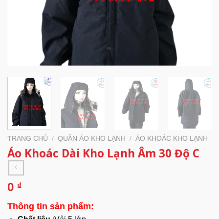
TRANG CHỦ
/
QUẦN ÁO KHO LẠNH
/
ÁO KHOÁC KHO LẠNH
Áo Khoác Dài Kho Lạnh Âm 30 Độ C
0
₫
Thông tin sản phẩm: