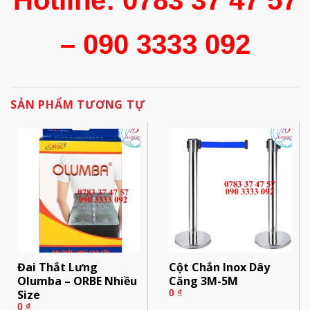
Hotline: 0783 37 47 57
– 090 3333 092
SẢN PHẨM TƯƠNG TỰ
Đai Thắt Lưng
Cột Chắn Inox Dây
Olumba – ORBE Nhiều
Căng 3M-5M
Size
0
₫
0
₫