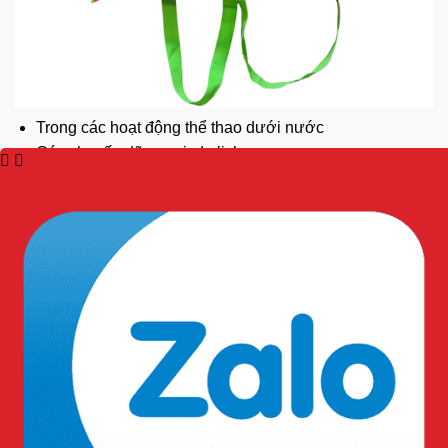
Trong các hoạt động thể thao dưới nước
Các chuyến dã ngoại, du lịch.
Hướng dẫn mặc áo phao đúng cách:
B1: Cởi bỏ áo hoặc trang phục không cần thiết
:
Nếu bạn đang mặc
nhiều lớp
áo, hãy cởi bỏ
những lớp không cần thiết để áo phao ôm sát
cơ thể hơn.
B2: Kéo áo phao từ phía sau
:
Giữ áo phao bằng hai tay và đưa nó ra sau
lưng. Nên để phía khóa kéo nằm ở giữa lưng