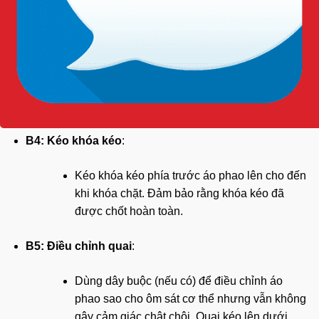
dưới.
B3: Đưa tay vào quai
:
Đưa tay vào mỗi quai của áo phao. Đảm bảo
rằng quai không bị xoắn và nằm ở vị trí thoải
mái.
B4: Kéo khóa kéo
:
Kéo khóa kéo phía trước áo phao lên cho đến
khi khóa chặt. Đảm bảo rằng khóa kéo đã
được chốt hoàn toàn.
B5: Điều chỉnh quai
:
Dùng
dây buộc
(nếu có) để điều chỉnh áo
phao sao cho ôm sát cơ thể nhưng vẫn không
gây cảm giác chật chội. Quai kéo lên dưới