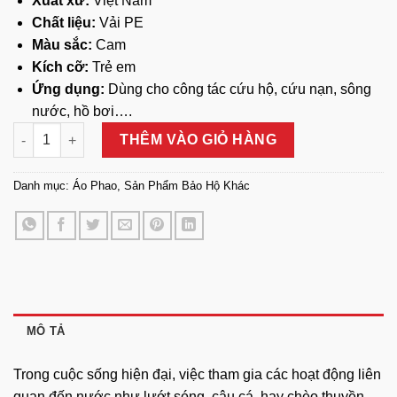
Xuất xứ:
Việt Nam
Chất liệu:
Vải PE
Màu sắc:
Cam
Kích cỡ:
Trẻ em
Ứng dụng:
Dùng cho công tác cứu hộ, cứu nạn, sông
nước, hồ bơi….
Áo Phao Bảo Hộ Trẻ Em số lượng
THÊM VÀO GIỎ HÀNG
Danh mục:
Áo Phao
,
Sản Phẩm Bảo Hộ Khác
MÔ TẢ
Trong cuộc sống hiện đại, việc tham gia các hoạt động liên
quan đến nước như lướt sóng, câu cá, hay chèo thuyền