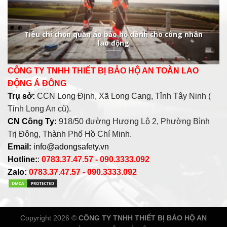
Tiêu chí chọn quần áo bảo hộ dành cho công nhân
lao động
CÔNG TY TNHH THIẾT BỊ BẢO HỘ AN TOÀN LAO
ĐỘNG Á ĐÔNG
Trụ sở:
CCN Long Định, Xã Long Cang, Tỉnh Tây Ninh (
Tỉnh Long An cũ).
CN Công Ty:
918/50 đường Hượng Lộ 2, Phường Bình
Trị Đông, Thành Phố Hồ Chí Minh.
Email:
info@adongsafety.vn
Hotline:
:
0783.37.47.57 - 090.3333.092
Zalo:
0783.37.47.57 - 090.3333.092
Copyright 2026 ©
CÔNG TY TNHH THIẾT BỊ BẢO HỘ AN