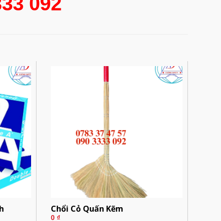
333 092
h
Chổi Cỏ Quấn Kẽm
0
₫