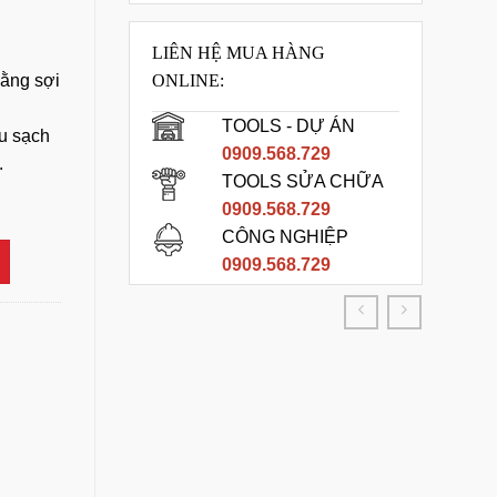
LIÊN HỆ MUA HÀNG
bằng sợi
ONLINE:
TOOLS - DỰ ÁN
u sạch
0909.568.729
.
TOOLS SỬA CHỮA
ụng số lượng
0909.568.729
CÔNG NGHIỆP
0909.568.729