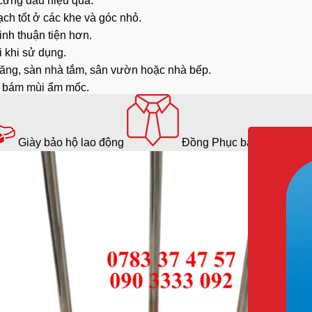
cứng đầu hiệu quả.
ạch
tốt ở các khe và góc nhỏ.
nh thuận tiện hơn.
 khi sử dụng.
măng, sàn nhà tắm, sân vườn hoặc nhà bếp.
ế bám mùi ẩm mốc.
 phẩm:
Giày bảo hộ lao động
Đồng Phục bảo hộ lao độ