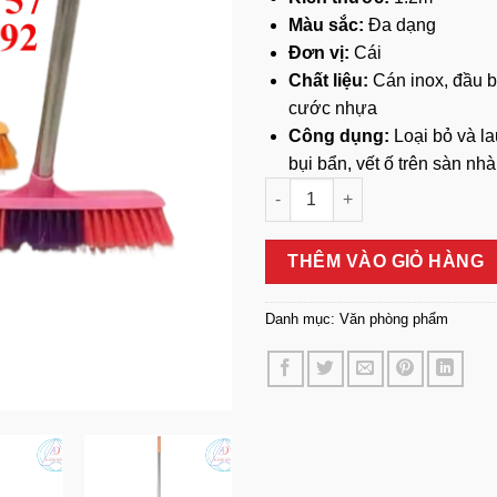
Màu sắc:
Đa dạng
Đơn vị:
Cái
Chất liệu:
Cán inox, đầu 
cước nhựa
Công dụng:
Loại bỏ và la
bụi bẩn, vết ố trên sàn nhà
Chổi Chà Sàn Cán Inox Tiện D
THÊM VÀO GIỎ HÀNG
Danh mục:
Văn phòng phẩm