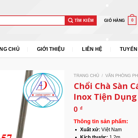
0
GIỎ HÀNG
TÌM KIẾM
NG CHỦ
GIỚI THIỆU
LIÊN HỆ
TUYỂN
TRANG CHỦ
/
VĂN PHÒNG P
Chổi Chà Sàn C
Inox Tiện Dụng
0
₫
Thông tin sản phẩm:
Xuất xứ:
Việt Nam
Kích thước:
1.2m