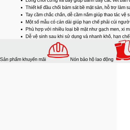
Lông chổi cứng và dày giúp đánh bay các vết bẩn 
Thiết kế đầu chổi bám sát bề mặt sàn, hỗ trợ
làm s
Tay cầm chắc chắn, dễ cầm nắm giúp thao tác vệ si
Một số mẫu có cán dài giúp hạn chế phải cúi người
Phù hợp với nhiều loại bề mặt như gạch men, xi 
Dễ vệ sinh sau khi sử dụng và nhanh khô, hạn ch
Công dụng và lợi ích của sản
Sản phẩm khuyến mãi
Nón bảo hộ lao động