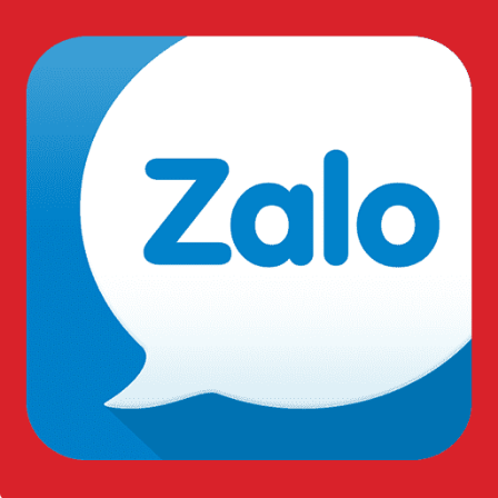
Giảm thiểu tối đa lực rung từ máy móc truyền vào khớp
tay, ngăn ngừa hội chứng “ngón tay trắng” (hội chứng
rung tay nghề nghiệp).
Giúp thao tác
linh hoạt
và kiểm soát dụng cụ tốt hơn
trong quá trình làm việc.
Bảo vệ tay khỏi va đập nhẹ, trầy xước và tác động từ
môi trường công nghiệp.
Dù bảo vệ rất dày nhưng chất liệu vải dệt tẩm PU vẫn
có độ thoáng khí tốt, giảm tiết mồ hôi tay..
Ứng dụng thực tế:
Vận hành máy khoan công trình, máy đục bê tông, máy
đầm.