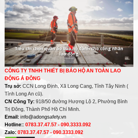
Tiêu chí chọn quần áo bảo hộ dành cho công nhân
lao động
CÔNG TY TNHH THIẾT BỊ BẢO HỘ AN TOÀN LAO
ĐỘNG Á ĐÔNG
Trụ sở:
CCN Long Định, Xã Long Cang, Tỉnh Tây Ninh (
Tỉnh Long An cũ).
CN Công Ty:
918/50 đường Hượng Lộ 2, Phường Bình
Trị Đông, Thành Phố Hồ Chí Minh.
Email:
info@adongsafety.vn
Hotline:
:
0783.37.47.57 - 090.3333.092
Zalo:
0783.37.47.57 - 090.3333.092