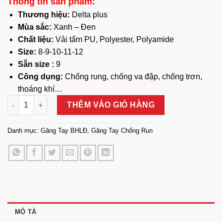
Thông tin sản phẩm:
Thương hiệu:
Delta plus
Mùa sắc:
Xanh – Đen
Chất liệu:
Vải tẩm PU, Polyester, Polyamide
Size:
8-9-10-11-12
Sẵn size :
9
Công dụng:
Chống rung, chống va đập, chống trơn,
thoáng khí…
Găng Tay Chống Run EOS VV906 Delta Plus số lượng
THÊM VÀO GIỎ HÀNG
Danh mục:
Găng Tay BHLĐ
,
Găng Tay Chống Run
MÔ TẢ