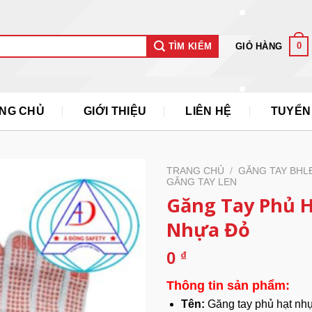
0
GIỎ HÀNG
TÌM KIẾM
NG CHỦ
GIỚI THIỆU
LIÊN HỆ
TUYỂN
TRANG CHỦ
/
GĂNG TAY BHL
GĂNG TAY LEN
Găng Tay Phủ 
Nhựa Đỏ
0
₫
Thông tin sản phẩm:
Tên:
Găng tay phủ hạt nh