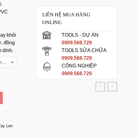
i
 PVC
LIÊN HỆ MUA HÀNG
ONLINE:
ay khỏi
TOOLS - DỰ ÁN
ỡ, đồng
0909.568.729
 dính.
TOOLS SỬA CHỮA
0909.568.729
CÔNG NGHIỆP
0909.568.729
 lượng
Tay Len