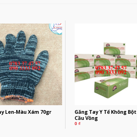
ay Len-Màu Xám 70gr
Găng Tay Y Tế Không Bột
Cầu Vồng
0
₫