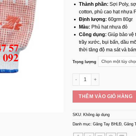
Thành phần:
Sợi Poly, sợ
cotton, phủ cao hạt nhựa
Định lượng:
60grm 80gr
Màu:
Phủ hạt nhựa đỏ
Công dụng:
Giúp bảo vệ t
trầy xước, bụi bẩn, dầu m
thời tăng độ ma sát và bám
Trọng lượng
Găng Tay Phủ Hạt Nhựa Đỏ số
THÊM VÀO GIỎ HÀNG
SKU:
Không áp dụng
Danh mục:
Găng Tay BHLĐ
,
Găng 