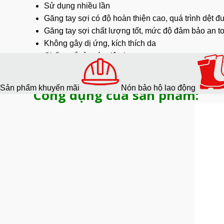
Sử dụng nhiều lần
Găng tay sợi có độ hoàn thiện cao, quá trình dệt đ
Găng tay sợi chất lượng tốt, mức độ đảm bảo an to
Không gây dị ứng, kích thích da
Chống cắt ở mức độ nhẹ
Đeo sát tay, độ bám tốt, dễ làm việc và an toàn.
Chất lieeujL Len cotton thoáng mát
Sản phẩm khuyến mãi
Nón bảo hộ lao động
Công dụng của sản phẩm: