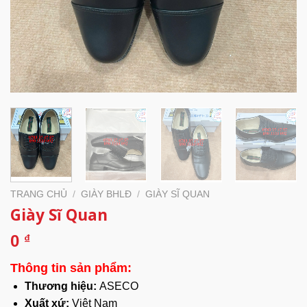
TRANG CHỦ
/
GIÀY BHLĐ
/
GIÀY SĨ QUAN
Giày Sĩ Quan
0
₫
Thông tin sản phẩm:
Thương hiệu:
ASECO
Xuất xứ:
Việt Nam