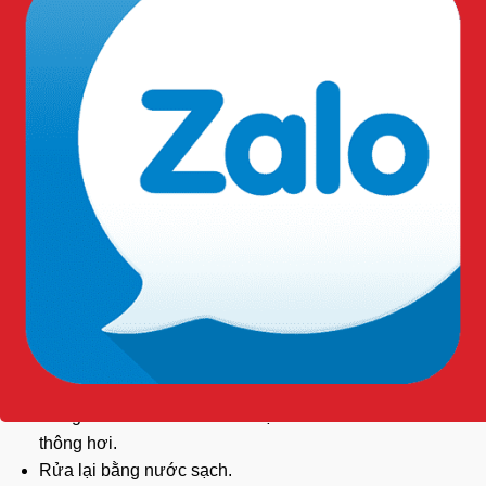
vẫn thoáng khí
Khi làm việc: Giảm mệt mỏi cho bàn chân khi phải đứng
lâu
Khi đi dạo: Trọng lượng nhẹ giúp di chuyển dễ dàng
không gây mỏi chân
Thoát nhiệt tốt nhờ cấu trúc đục lỗ, giúp chân không bị
nóng bức
Không thấm nước, dễ dàng sử dụng trong mùa mưa
Nhanh khô sau khi tiếp xúc với nước, không tạo cảm
giác ẩm ướt khó chịu
Không bị ảnh hưởng bởi độ ẩm cao, không bị mốc như
giày da hoặc vải
Hướng dẫn vệ sinh sản phẩm:
Rửa giày bằng nước sạch để loại bỏ bụi bẩn bề mặt.
Nếu giày quá bẩn, sử dụng xà phòng nhẹ.
Dùng bàn chải mềm để làm sạch các khe rãnh và lỗ
thông hơi.
Rửa lại bằng nước sạch.