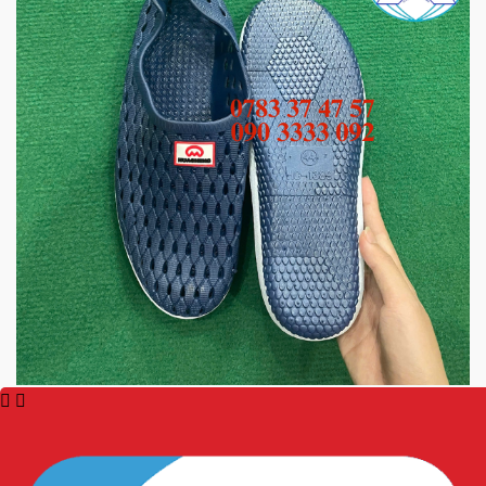
Trong nhà: Nhẹ nhàng, không gây tiếng ồn, dễ dàng
mang vào tháo ra
Ngoài trời: Bảo vệ chân khỏi bụi bẩn, vật sắc nhọn mà