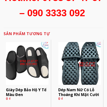
– 090 3333 092
SẢN PHẨM TƯƠNG TỰ
Giày Dép Bảo Hộ Y Tế
Dép Nam Nữ Có Lỗ
Màu Đen
Thoáng Khí Mặt Cười
0
₫
0
₫