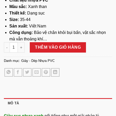
Chất liệu nhựa PVC
Màu sắc:
Xanh than
Thiết kế:
Dạng sục
Size:
35-44
Sản xuất:
Việt Nam
Công dụng:
Bảo vệ chân khỏi bụi bẩn, vật sắc nhọn
mà vẫn thoáng khí…
Giày Sục Nhựa Xanh số lượng
THÊM VÀO GIỎ HÀNG
Danh mục:
Giày - Dép Nhựa PVC
MÔ TẢ
Giày sục nhựa xanh
nổi tiếng như một giải pháp lý