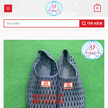
Skip
0
to
content
Tìm
TÌM KIẾM
kiếm: