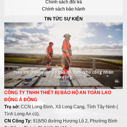
Chính sách đổi trả
Chính sách bảo hành
TIN TỨC SỰ KIỆN
Tiêu chí chọn quần áo bảo hộ dành cho công nhân
lao động
CÔNG TY TNHH THIẾT BỊ BẢO HỘ AN TOÀN LAO
ĐỘNG Á ĐÔNG
Trụ sở:
CCN Long Định, Xã Long Cang, Tỉnh Tây Ninh (
Tỉnh Long An cũ).
CN Công Ty:
918/50 đường Hượng Lộ 2, Phường Bình