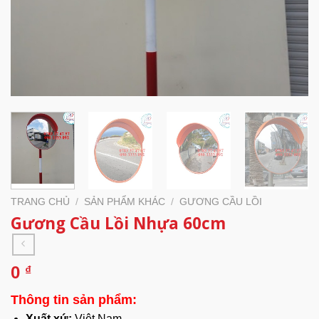
TRANG CHỦ
/
SẢN PHẨM KHÁC
/
GƯƠNG CẦU LỒI
Gương Cầu Lồi Nhựa 60cm
0
₫
Thông tin sản phẩm:
Xuất xứ:
Việt Nam