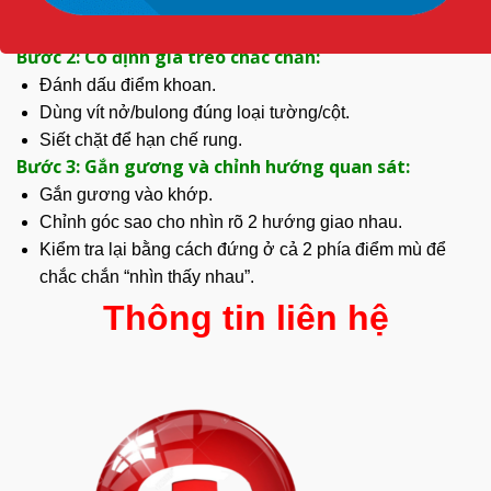
Chiều cao phải phù hợp người quan sát chính (xe máy/
ô tô/xe nâng).
Bước 2: Cố định giá treo chắc chắn:
Đánh dấu
điểm khoan.
Dùng vít nở/bulong đúng loại tường/cột.
Siết chặt để hạn chế rung.
Bước 3: Gắn gương và chỉnh hướng quan sát:
Gắn gương vào khớp.
Chỉnh góc sao cho nhìn rõ 2 hướng giao nhau.
Kiểm tra lại bằng cách đứng ở cả 2 phía điểm mù để
chắc chắn “nhìn thấy nhau”.
Thông tin liên hệ