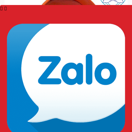
Hướng dẫn lắp đặt gương:
Bước 1: Chọn vị trí và chiều cao lắp:
Chọn
vị trí
nhìn “cắt” được điểm mù.