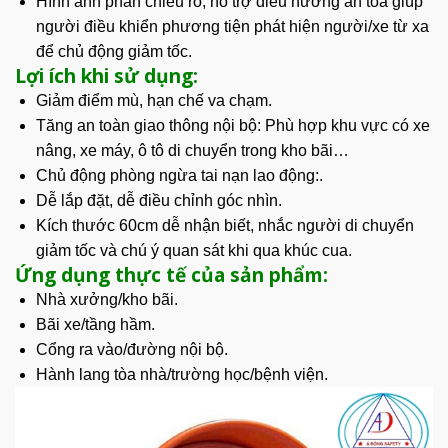
Hình ảnh phản chiếu rõ, hỗ trợ điều hướng an toà
giúp
người điều khiển phương tiện phát hiện người/xe từ xa
để chủ động giảm tốc.
Lợi ích khi sử dụng:
Giảm điểm mù, hạn chế va chạm.
Tăng an toàn giao thông nội bộ:
Phù hợp khu vực có xe
nâng, xe máy, ô tô di chuyển trong kho bãi…
Chủ động phòng ngừa tai nạn lao động:.
Dễ lắp đặt, dễ điều chỉnh góc nhìn.
Kích thước 60cm dễ nhận biết, nhắc người di chuyển
giảm tốc và chú ý quan sát khi qua khúc cua.
Ứng dụng thực tế của sản phẩm:
Nhà xưởng/kho bãi.
Bãi xe/tầng hầm.
Cổng ra vào/đường nội bộ.
Hành lang tòa nhà/trường học/bệnh viện.