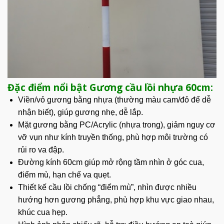
Đặc điểm nổi bật Gương cầu lồi nhựa 60cm:
Viền/vỏ gương bằng nhựa
(thường màu cam/đỏ để dễ
nhận biết), giúp gương
nhẹ, dễ lắp
.
Mặt gương bằng PC/Acrylic
(nhựa trong), giảm nguy cơ
vỡ vụn như kính truyền thống, phù hợp môi trường có
rủi ro va đập.
Đường kính 60cm giúp mở rộng tầm nhìn ở góc cua,
điểm mù
, hạn chế va quẹt.
Thiết kế cầu lồi chống “điểm mù”,
nhìn được nhiều
hướng hơn gương phẳng, phù hợp khu vực giao nhau,
khúc cua hẹp.