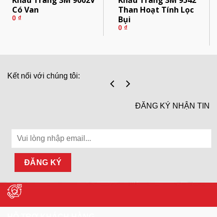
Có Van
Than Hoạt Tính Lọc
Bụi
0
₫
0
₫
Kết nối với chúng tôi:
ĐĂNG KÝ NHẬN TIN
HỖ TRỢ KHÁCH HÀNG