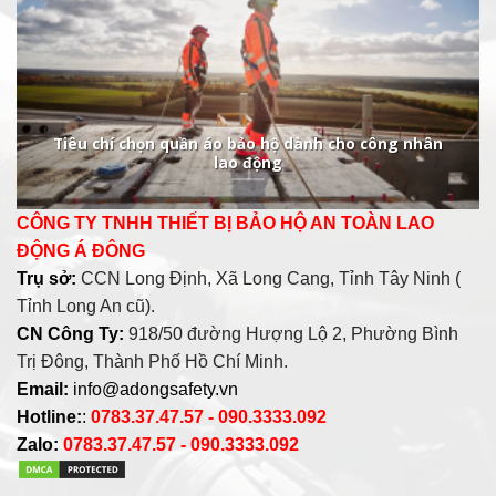
Tiêu chí chọn quần áo bảo hộ dành cho công nhân
lao động
CÔNG TY TNHH THIẾT BỊ BẢO HỘ AN TOÀN LAO
ĐỘNG Á ĐÔNG
Trụ sở:
CCN Long Định, Xã Long Cang, Tỉnh Tây Ninh (
Tỉnh Long An cũ).
CN Công Ty:
918/50 đường Hượng Lộ 2, Phường Bình
Trị Đông, Thành Phố Hồ Chí Minh.
Email:
info@adongsafety.vn
Hotline:
:
0783.37.47.57 - 090.3333.092
Zalo:
0783.37.47.57 - 090.3333.092