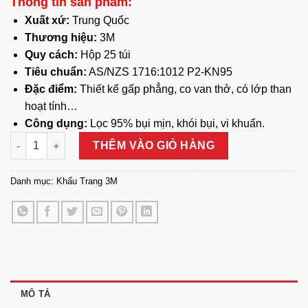
Thông tin sản phẩm:
Xuất xứ:
Trung Quốc
Thương hiệu:
3M
Quy cách:
Hộp 25 túi
Tiêu chuẩn:
AS/NZS 1716:1012 P2-KN95
Đặc điểm:
Thiết kế gấp phẳng, co van thở, có lớp than
hoạt tính…
Công dụng:
Lọc 95% bụi mịn, khói bụi, vi khuẩn.
Khẩu Trang 3M 9541 Than Hoạt Tính Lọc Bụi số lượng
THÊM VÀO GIỎ HÀNG
Danh mục:
Khẩu Trang 3M
MÔ TẢ