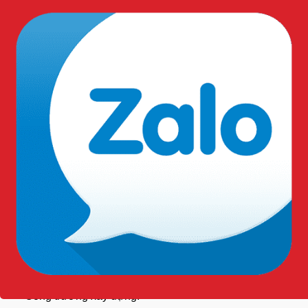
Khả năng lọc tối thiểu 95% các hạt không dầu, bảo vệ
người dùng khỏi bụi.
Mang lại cảm giác
thoải mái
hơn khi sử dụng trong thời
gian dài.
Không gây kích ứng da, phù hợp cho nhiều loại da khác
nhau.
Có thể sử dụng nhiều lần trong một ca làm việc.
Ứng dụng thực tế:
Công trường
xây dựng.