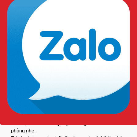
Sử dụng kính bảo hộ 3M
SF401 AF
mang lại nhiều lợi ích
đáng kể:
Bảo vệ mắt toàn diện: Kính cung cấp sự bảo vệ 360 độ
cho mắt, ngăn chặn các tác nhân gây hại từ mọi hướng.
Tăng hiệu suất làm việc: Với tầm nhìn rõ ràng và sự
thoải mái khi đeo, người lao động có thể tập trung hơn
vào công việc, từ đó nâng cao hiệu suất.
Thoải mái khi đeo trong thời gian dài: Thiết kế
ergonomic giúp giảm mệt mỏi, cho phép
sử dụng
liên
tục trong ca làm việc dài.
Vệ sinh và bảo quản kính
Làm sạch kính thường xuyên bằng nước ấm và xà
phòng nhẹ.