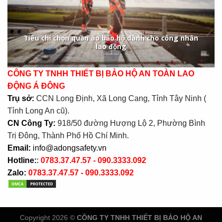
Tiêu chí chọn quần áo bảo hộ dành cho công nhân
lao động
CÔNG TY TNHH THIẾT BỊ BẢO HỘ AN TOÀN LAO
ĐỘNG Á ĐÔNG
Trụ sở:
CCN Long Định, Xã Long Cang, Tỉnh Tây Ninh (
Tỉnh Long An cũ).
CN Công Ty:
918/50 đường Hượng Lộ 2, Phường Bình
Trị Đông, Thành Phố Hồ Chí Minh.
Email:
info@adongsafety.vn
Hotline:
:
0783.37.47.57 - 090.3333.092
Zalo:
0783.37.47.57 - 090.3333.092
Copyright 2026 ©
CÔNG TY TNHH THIẾT BỊ BẢO HỘ AN