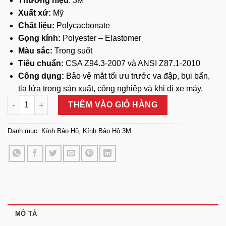
Thương hiệu
: 3M
Xuất xứ:
Mỹ
Chất liệu:
Polycacbonate
Gọng kính:
Polyester – Elastomer
Màu sắc:
Trong suốt
Tiêu chuẩn:
CSA Z94.3-2007 và ANSI Z87.1-2010
Công dụng:
Bảo vệ mắt tối ưu trước va đập, bụi bẩn,
tia lửa trong sản xuất, công nghiệp và khi đi xe máy.
Kính Bảo Hộ 3M SF401 AF - Chống Bụi số lượng
THÊM VÀO GIỎ HÀNG
Danh mục:
Kính Bảo Hộ
,
Kính Bảo Hộ 3M
MÔ TẢ