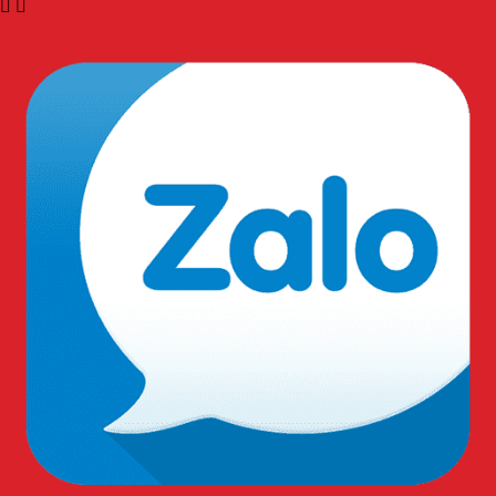
Ngành xây dựng.
Ngành khai thác mỏ.
Ngành dầu khí.
Cơ khí, phòng sạch, điện lực.
Các ngành nghề khác.
Hướng dẫn bảo quản sản phảm dúng cách:
Vệ sinh đúng cách:
Sử dụng khăn mềm, sạch để lau
kính. Tránh dùng vật liệu thô ráp có thể gây trầy xước
bề mặt kính.
Sử dụng dung dịch chuyên dụng:
Nên dùng dung