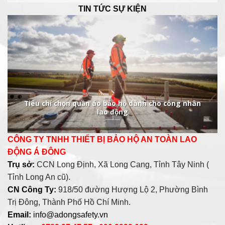
TIN TỨC SỰ KIỆN
Tiêu chí chọn quần áo bảo hộ dành cho công nhân
lao động
CÔNG TY TNHH THIẾT BỊ BẢO HỘ AN TOÀN LAO
ĐỘNG Á ĐÔNG
Trụ sở:
CCN Long Định, Xã Long Cang, Tỉnh Tây Ninh (
Tỉnh Long An cũ).
CN Công Ty:
918/50 đường Hượng Lộ 2, Phường Bình
Trị Đông, Thành Phố Hồ Chí Minh.
Email:
info@adongsafety.vn