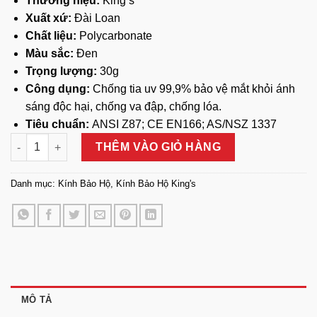
Thương hiệu:
King’s
Xuất xứ:
Đài Loan
Chất liệu:
Polycarbonate
Màu sắc:
Đen
Trọng lượng:
30g
Công dụng:
Chống tia uv 99,9% bảo vệ mắt khỏi ánh
sáng độc hại, chống va đập, chống lóa.
Tiêu chuẩn:
ANSI Z87; CE EN166; AS/NSZ 1337
Kính Bảo Hộ King's KY 714 số lượng
THÊM VÀO GIỎ HÀNG
Danh mục:
Kính Bảo Hộ
,
Kính Bảo Hộ King's
MÔ TẢ