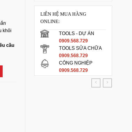
LIÊN HỆ MUA HÀNG
ONLINE:
hắn
u khỏi
TOOLS - DỰ ÁN
0909.568.729
yêu cầu
TOOLS SỬA CHỮA
0909.568.729
CÔNG NGHIỆP
0909.568.729