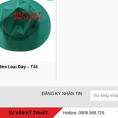
Bèo Loại Dày – Tốt
ĐĂNG KÝ NHẬN TIN
TƯ VẤN KỸ THUẬT:
Hotline: 0909.568.729