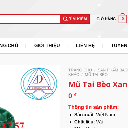
0
GIỎ HÀNG
TÌM KIẾM
NG CHỦ
GIỚI THIỆU
LIÊN HỆ
TUYỂN
TRANG CHỦ
/
SẢN PHẨM BẢO
KHÁC
/
MŨ TAI BÈO
Mũ Tai Bèo Xa
0
₫
Thông tin sản phẩm:
Sản xuất:
Việt Nam
Chất liệu:
Vải