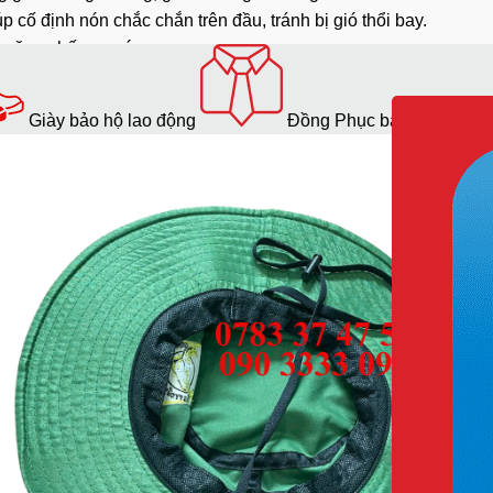
p cố định nón chắc chắn trên đầu, tránh bị gió thổi bay.
hả năng chống nước.
hững tông màu trung tính.
:
Giày bảo hộ lao động
Đồng Phục bảo hộ lao độ