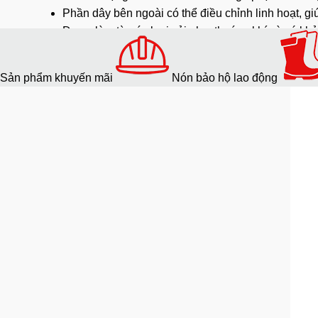
Phần dây bên ngoài có thể điều chỉnh linh hoạt, giú
Được làm từ các loại vải nhẹ, thoáng khí và có k
Mũ có sự phong phú về màu sắc và kiểu dáng, từ n
Lợi ích khi sử dụng sản phẩm
Sản phẩm khuyến mãi
Nón bảo hộ lao động