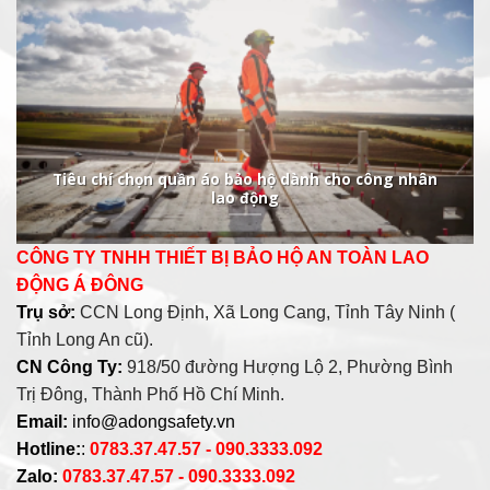
Tiêu chí chọn quần áo bảo hộ dành cho công nhân
lao động
CÔNG TY TNHH THIẾT BỊ BẢO HỘ AN TOÀN LAO
ĐỘNG Á ĐÔNG
Trụ sở:
CCN Long Định, Xã Long Cang, Tỉnh Tây Ninh (
Tỉnh Long An cũ).
CN Công Ty:
918/50 đường Hượng Lộ 2, Phường Bình
Trị Đông, Thành Phố Hồ Chí Minh.
Email:
info@adongsafety.vn
Hotline:
:
0783.37.47.57 - 090.3333.092
Zalo:
0783.37.47.57 - 090.3333.092