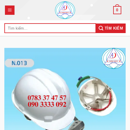
Skip
0
to
content
Tìm
TÌM KIẾM
kiếm: