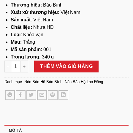
Thương hiệu:
Bảo Bình
Xuất xứ thương hiệu:
Việt Nam
Sản xuất:
Việt Nam
Chất liệu:
Nhựa HD
Loại:
Khóa vặn
Màu:
Trắng
Mã sản phẩm:
001
Trọng lượng:
340 g
Nón Bảo Hộ Bảo Bình N013 Nút Vặn số lượng
THÊM VÀO GIỎ HÀNG
Danh mục:
Nón Bảo Hộ Bảo Bình
,
Nón Bảo Hộ Lao Động
MÔ TẢ