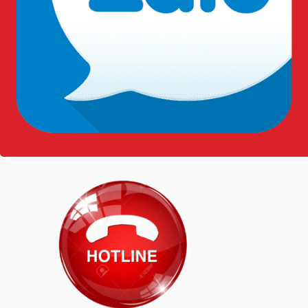
Lưu ý khi bảo quản:
Tránh để nón tiếp xúc trực tiếp với ánh nắng mặt trời khi
không sử dụng
Làm sạch nón thường xuyên bằng nước ấm và xà
phòng nhẹ
Bảo quản nón ở nơi khô ráo, thoáng mát
Thông tin liên hệ