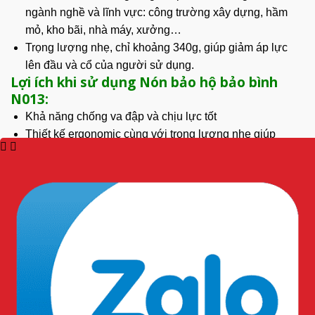
ngành nghề và lĩnh vực: công trường xây dựng, hầm
mỏ, kho bãi, nhà máy, xưởng…
Trọng lượng nhẹ, chỉ khoảng 340g, giúp giảm áp lực
lên đầu và cổ của người sử dụng.
Lợi ích khi sử dụng Nón bảo hộ bảo bình
N013:
Khả năng chống va đập và
chịu lực tốt
Thiết kế ergonomic cùng với trọng lượng nhẹ giúp
người đeo cảm thấy thoải mái
Với chất liệu cao cấp và quy trình sản xuất nghiêm ngặt
Có tuổi thọ cao, giúp tiết kiệm chi phí cho
doanh nghiệp
trong dài hạn.
Hướng dẫn sử dụng và bảo quản:
Cách sử dụng đúng cách:
Điều chỉnh
dây đeo để nón vừa vặn với đầu
Đảm bảo nón được đeo thẳng, không nghiêng về bất kỳ
phía nào
Kiểm tra độ chặt của nón trước khi bắt đầu làm việc