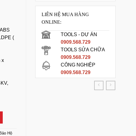
LIÊN HỆ MUA HÀNG
ONLINE:
 ABS
TOOLS - DỰ ÁN
DPE (
0909.568.729
TOOLS SỬA CHỮA
0909.568.729
 x
CÔNG NGHIỆP
0909.568.729
4KV,
Màu Trắng số lượng
Bảo Hộ