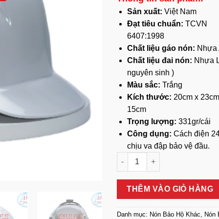
Sản xuất:
Việt Nam
Đạt tiêu chuẩn:
TCVN
6407:1998
Chất liệu gáo nón:
Nhựa
Chất liệu đai nón:
Nhựa L
nguyên sinh )
Màu sắc:
Trắng
Kích thước:
20cm x 23cm
15cm
Trọng lượng:
331gr/cái
Công dụng:
Cách điện 2
chịu va đập bảo vệ đầu.
Nón Bảo Hộ Lao Động N03 PP 
THÊM VÀO GIỎ HÀNG
Danh mục:
Nón Bảo Hộ Khác
,
Nón 