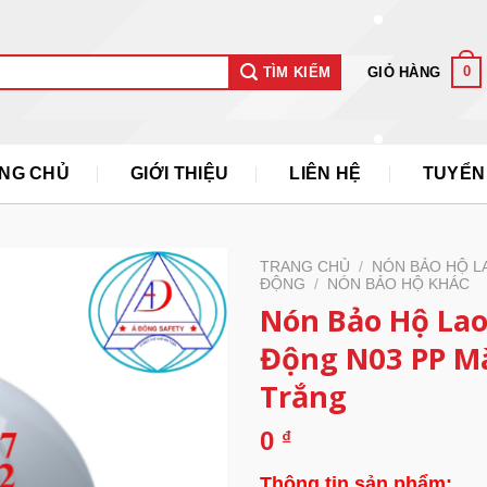
0
GIỎ HÀNG
TÌM KIẾM
NG CHỦ
GIỚI THIỆU
LIÊN HỆ
TUYỂN
TRANG CHỦ
/
NÓN BẢO HỘ L
ĐỘNG
/
NÓN BẢO HỘ KHÁC
Nón Bảo Hộ La
Động N03 PP M
Trắng
0
₫
Thông tin sản phẩm: