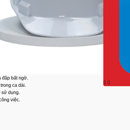
a đập bất ngờ.
 trong ca dài.
ọ sử dụng.
công việc.