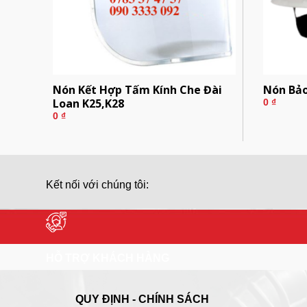
Nón Kết Hợp Tấm Kính Che Đài
Nón Bả
Loan K25,K28
0
₫
0
₫
Kết nối với chúng tôi:
HỖ TRỢ KHÁCH HÀNG
QUY ĐỊNH - CHÍNH SÁCH