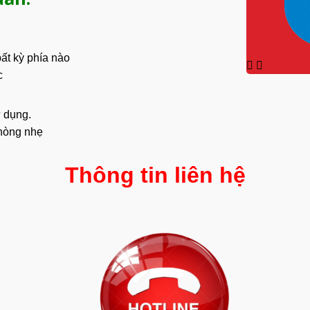
ất kỳ phía nào
c
ử dụng.
hòng nhẹ
Thông tin liên hệ