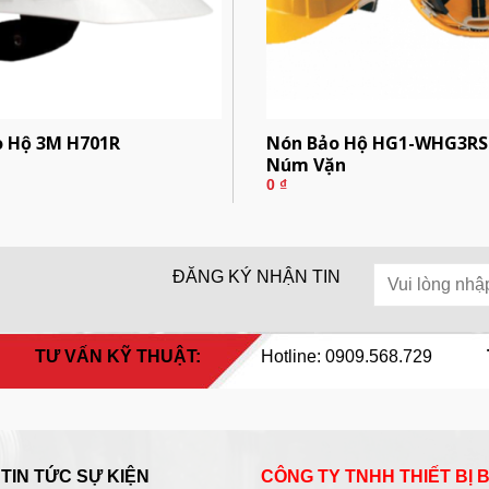
o Hộ 3M H701R
Nón Bảo Hộ HG1-WHG3RS 
Núm Vặn
0
₫
ĐĂNG KÝ NHẬN TIN
TƯ VẤN KỸ THUẬT:
Hotline: 0909.568.729
TIN TỨC SỰ KIỆN
CÔNG TY TNHH THIẾT BỊ