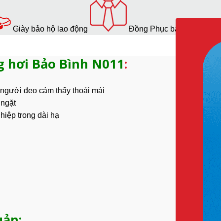
Giày bảo hộ lao động
Đồng Phục bảo hộ lao độ
 hơi Bảo Bình N011
:
 người đeo cảm thấy thoải mái
 ngặt
hiệp
trong dài hạ
uản: