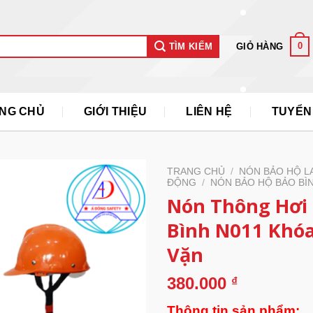
0
GIỎ HÀNG
TÌM KIẾM
NG CHỦ
GIỚI THIỆU
LIÊN HỆ
TUYỂN
TRANG CHỦ
/
NÓN BẢO HỘ L
ĐỘNG
/
NÓN BẢO HỘ BẢO BÌ
Nón Thông Hơi
Bình N011 Khó
Vặn
380.000
₫
Thông tin sản phẩm: