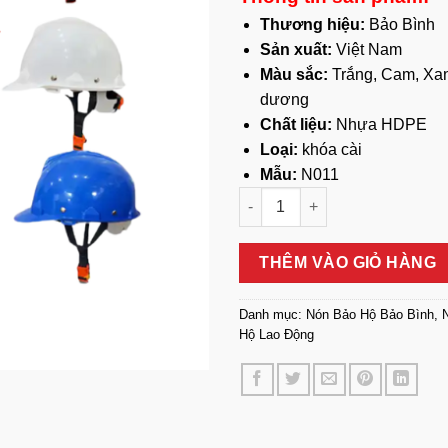
Thương hiệu:
Bảo Bình
Sản xuất:
Việt Nam
Màu sắc:
Trắng, Cam, Xa
dương
Chất liệu:
Nhựa HDPE
Loại:
khóa cài
Mẫu:
N011
Nón Thông Hơi Bảo Bình N011
THÊM VÀO GIỎ HÀNG
Danh mục:
Nón Bảo Hộ Bảo Bình
,
Hộ Lao Động