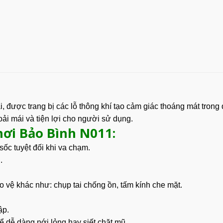
i, được trang bị các lỗ thông khí tạo cảm giác thoáng mát tron
oải mái và tiện lợi cho người sử dụng.
hơi Bảo Bình N011:
sốc tuyệt đối khi va chạm.
.
ảo vệ khác như: chụp tai chống ồn, tấm kính che mặt.
ập.
ể dễ dàng nới lỏng hay siết chặt mũ