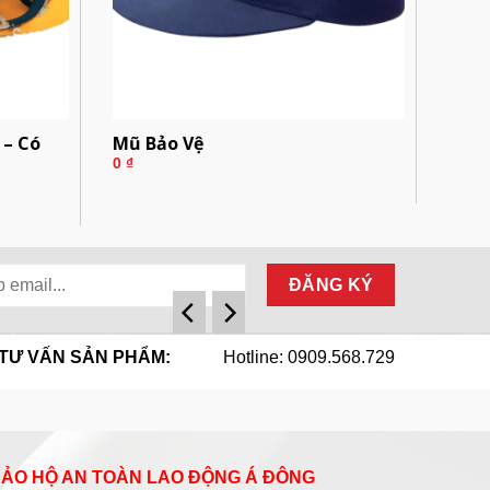
– Có
Mũ Bảo Vệ
0
₫
TƯ VẤN SẢN PHẨM:
Hotline: 0909.568.729
 BẢO HỘ AN TOÀN LAO ĐỘNG Á ĐÔNG