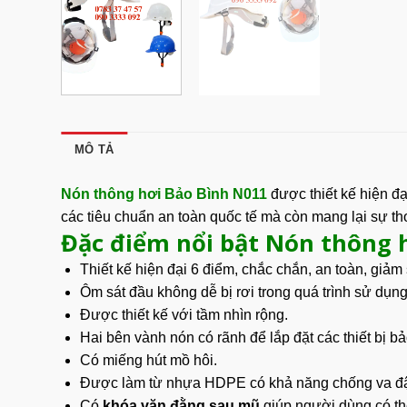
MÔ TẢ
Nón thông hơi Bảo Bình N011
được thiết kế hiện đạ
các tiêu chuẩn an toàn quốc tế mà còn mang lại sự th
Đặc điểm nổi bật Nón thông 
Thiết kế hiện đại 6 điểm, chắc chắn, an toàn, giảm 
Ôm sát đầu không dễ bị rơi trong quá trình sử dụng
Được thiết kế với tầm nhìn rộng.
Hai bên vành nón có rãnh để lắp đặt các thiết bị b
Có miếng hút mồ hôi.
Được làm từ nhựa HDPE có khả năng chống va đ
Có
khóa vặn đằng sau mũ
giúp người dùng có th