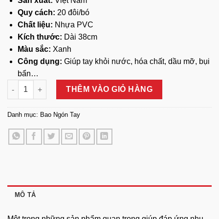
Sản xuất:
Việt Nam
Quy cách:
20 đôi/bó
Chất liệu:
Nhựa PVC
Kích thước:
Dài 38cm
Màu sắc:
Xanh
Công dụng:
Giúp tay khỏi nước, hóa chất, dầu mỡ, bụi
bẩn…
Ống Tay Nhựa PVC Chống Hóa Chất số lượng
THÊM VÀO GIỎ HÀNG
Danh mục:
Bao Ngón Tay
MÔ TẢ
Một trong những sản phẩm quan trọng giúp đáp ứng nhu