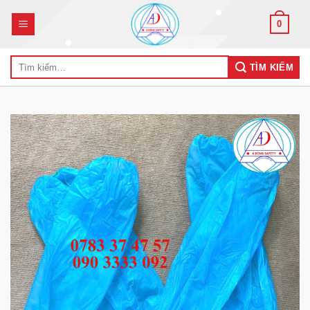
Skip
0
to
content
Tìm
TÌM KIẾM
kiếm: