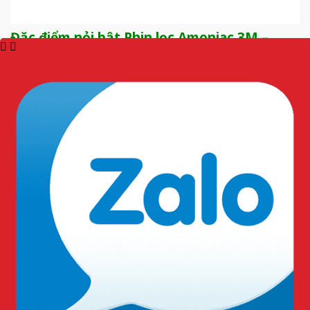
Đặc điểm nỏi bật Phin lọc Amoniac 3M –
6004:
Mặt nạ được
thiệt kế
mỏng, cụp về phía sau để tối ưu
tầm nhìn.
Sản phẩm có trọng lượng nhẹ, ít cản trở hô hấp của
người dùng.
Thành phần của phon lọc cosloix than hoạt tính, khả
năng lọc các khí độc hại.
Màng poly có tác dụng lọc các hạt bụi bẩn, hạt bủi nhỏ
đến 99%.
Sản phẩm dễ dàng sử dụng và lắp đặt.
Sản phẩm bảo vệ tối ưu trong môi trường làm việc chưa
các chất độc hại.
Ứng dụng:
Ngành sản xuất và sử dụng hóa chất công nghiệp
Công nghiệp sơn và phủ bề mặt