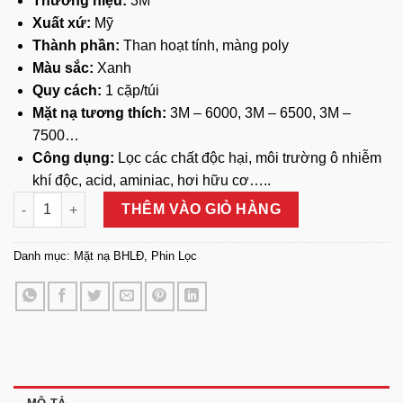
Thương hiệu:
3M
Xuất xứ:
Mỹ
Thành phần:
Than hoạt tính, màng poly
Màu sắc:
Xanh
Quy cách:
1 cặp/túi
Mặt nạ tương thích:
3M – 6000, 3M – 6500, 3M –
7500…
Công dụng:
Lọc các chất độc hại, môi trường ô nhiễm
khí độc, acid, aminiac, hơi hữu cơ…..
Phin Lọc Amoniac 3M - 6004 số lượng
THÊM VÀO GIỎ HÀNG
Danh mục:
Mặt nạ BHLĐ
,
Phin Lọc