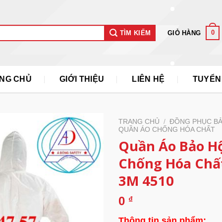
0
GIỎ HÀNG
TÌM KIẾM
NG CHỦ
GIỚI THIỆU
LIÊN HỆ
TUYỂN
TRANG CHỦ
/
ĐỒNG PHỤC B
QUẦN ÁO CHỐNG HÓA CHẤT
Quần Áo Bảo H
Chống Hóa Chấ
3M 4510
0
₫
Thông tin sản phẩm: