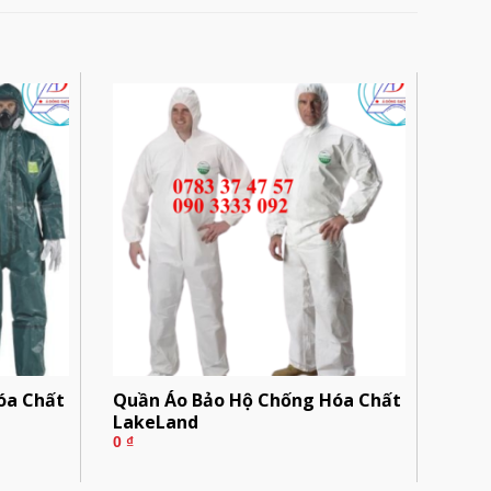
óa Chất
Quần Áo Bảo Hộ Chống Hóa Chất
LakeLand
0
₫