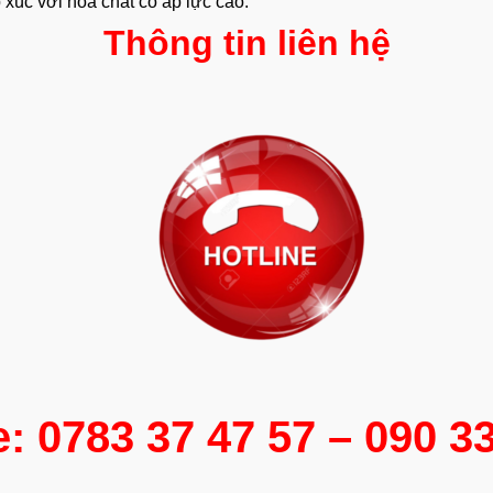
xúc với hóa chất có áp lực cao.
Thông tin liên hệ
e: 0783 37 47 57 – 090 3