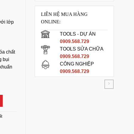
LIÊN HỆ MUA HÀNG
ONLINE:
ới lớp
TOOLS - DỰ ÁN
0909.568.729
TOOLS SỬA CHỮA
óa chất
0909.568.729
g bụi
CÔNG NGHIỆP
 khuẩn
0909.568.729
hất 3M 4510 số lượng
ất