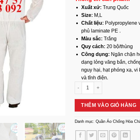
Xuất xứ:
Trung Quốc
Size:
M,L
Chất liệu:
Polypropylene v
phủ laminate PE .
Màu sắc:
Trắng
Quy cách:
20 bộ/thùng
Công dụng:
Ngăn chặn h
dạng lỏng văng bắn, chốn
nguy hại, hạt phóng xạ, vi
và tĩnh điện.
Quần Áo Bảo Hộ Chống Hóa C
THÊM VÀO GIỎ HÀNG
Danh mục:
Quần Áo Chống Hóa Ch