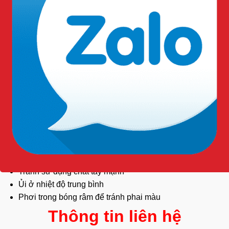
Công nghiệp và sản xuất: Bền bỉ, chống bụi tốt
Dịch vụ và bán hàng: Tạo ấn tượng chuyên nghiệp
với
khách hàng
Logistics và vận tải: Thoải mái khi vận động nhiều
Xây dựng và kỹ thuật: An toàn và bảo vệ người lao
động
Hướng dẫn cách bảo quản:
Giặt ở nhiệt độ không quá 40°C
Tránh sử dụng chất tẩy mạnh
Ủi ở nhiệt độ trung bình
Phơi trong bóng râm để tránh phai màu
Thông tin liên hệ