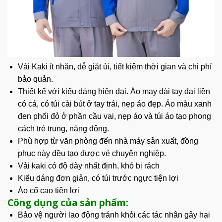
Vải Kaki ít nhăn, dễ giặt ủi, tiết kiệm thời gian và chi phí
bảo quản.
Thiết kế với kiểu dáng hiện đại. Áo may dài tay đai liền
có cá, có túi cài bút ở tay trái, nẹp áo đẹp. Áo màu xanh
đen phối đỏ ở phần cầu vai, nẹp áo và túi áo tạo phong
cách trẻ trung, năng động.
Phù hợp từ văn phòng đến nhà máy sản xuất, đồng
phục này đều tạo được vẻ chuyên nghiệp.
Vải kaki có độ dày nhất định, khó bị rách
Kiểu dáng đơn giản, có túi trước ngực tiện lợi
Áo cổ cao tiện lợi
Công dụng của sản phẩm:
Bảo vệ người lao động tránh khỏi các tác nhân gây hại