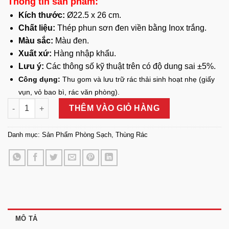
Thông tin sản phẩm:
Kích thước:
Ø22.5 x 26 cm.
Chất liệu:
Thép phun sơn đen viền bằng Inox trắng.
Màu sắc:
Màu đen.
Xuất xứ:
Hàng nhập khẩu.
Lưu ý:
Các thông số kỹ thuật trên có độ dung sai ±5%.
Công dụng:
Thu gom và lưu trữ rác thải sinh hoạt nhẹ (giấy
vụn, vỏ bao bì, rác văn phòng).
Thùng Rác Tròn Thép Sơn Đen 2 Lớp Viền Inox Trắng số lượng
THÊM VÀO GIỎ HÀNG
Danh mục:
Sản Phẩm Phòng Sạch
,
Thùng Rác
MÔ TẢ