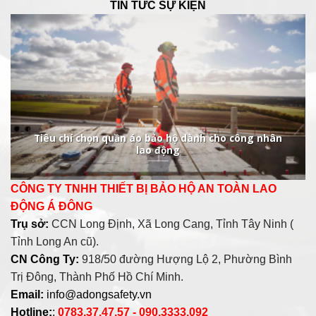
TIN TỨC SỰ KIỆN
Tiêu chí chọn quần áo bảo hộ dành cho công nhân
lao động
CÔNG TY TNHH THIẾT BỊ BẢO HỘ AN TOÀN LAO
ĐỘNG Á ĐÔNG
Trụ sở:
CCN Long Định, Xã Long Cang, Tỉnh Tây Ninh (
Tỉnh Long An cũ).
CN Công Ty:
918/50 đường Hượng Lộ 2, Phường Bình
Trị Đông, Thành Phố Hồ Chí Minh.
Email:
info@adongsafety.vn
Hotline:
:
0783.37.47.57 - 090.3333.092