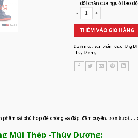
đôi chân của người lao độ
Ủng Bảo Hộ Lao Động Mũi Thé
THÊM VÀO GIỎ HÀNG
Danh mục:
Sản phẩm khác
,
Ủng B
Thùy Dương
n phẩm rất phù hợp để chống va đập, đâm xuyên, trơn trượt,… 
ng Mũi Thép -Thùy Dương: