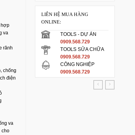
LIÊN HỆ MUA HÀNG
ONLINE:
 hợp
ng va
TOOLS - DỰ ÁN
0909.568.729
e rãnh
TOOLS SỬA CHỮA
0909.568.729
CÔNG NGHIỆP
p, chống
0909.568.729
ách điện
ỏ
g
ống va
u cho