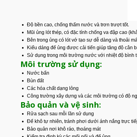
Độ bền ca
o, chống thấm nước và trơn trượt tốt.
Mũi ủng lót thép, có đặc tính chống va đập cao (khả
Bên trong ủng có lót vớ tạo sự dễ dàng và thoải m
Kiểu dáng đế ủng được cải tiến giúp tăng độ cân 
Sử dụng trong môi trường nước với nhiệt độ bình
Môi trường sử dụng:
Nước bẩn
Bùn đất
Các hóa chất dạng lỏng
Công trường xây dựng và các môi trường có độ ngu
Bảo quản và vệ sinh:
Rửa sạch sau mỗi lần sử dụng
Để khô tự nhiên, tránh phơi dưới ánh nắng trực tiế
Bảo quản nơi khô ráo, thoáng mát
Kiểm tra định kỳ các mối nối và đế ủng