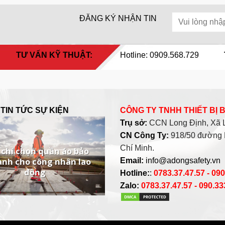
ĐĂNG KÝ NHẬN TIN
TƯ VẤN KỸ THUẬT:
Hotline: 0909.568.729
TIN TỨC SỰ KIỆN
CÔNG TY TNHH THIẾT BỊ
Trụ sở:
CCN Long Định, Xã Lo
CN Công Ty:
918/50 đường 
Chí Minh.
 chí chọn quần áo bảo
ành cho công nhân lao
Email:
info@adongsafety.vn
động
Hotline:
:
0783.37.47.57 - 09
Zalo:
0783.37.47.57 - 090.3