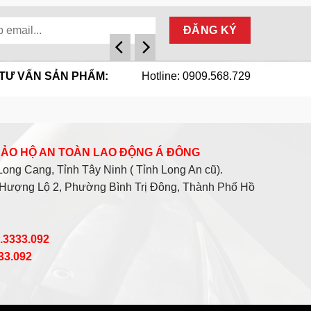
TƯ VẤN SẢN PHẨM:
Hotline: 0909.568.729
 BẢO HỘ AN TOÀN LAO ĐỘNG Á ĐÔNG
ng Cang, Tỉnh Tây Ninh ( Tỉnh Long An cũ).
Hượng Lộ 2, Phường Bình Trị Đông, Thành Phố Hồ
0.3333.092
333.092