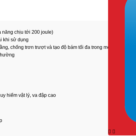
 năng chịu tới 200 joule)
ái khi sử dụng
bằng, chống
trơn trượt
và tạo độ bám tối đa trong mọi môi trường
 thường
y hiểm vật lý, va đập cao
p