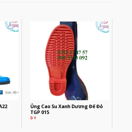
A22
Ủng Cao Su Xanh Dương Đế Đỏ
TGP 015
0
₫