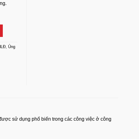
ng.
p -Thùy Dương (S1065) số lượng
HLĐ
,
Ủng
được sử dụng phổ biến trong các công việc ở công