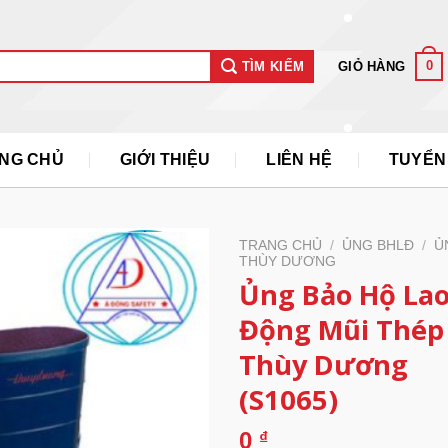
0
GIỎ HÀNG
TÌM KIẾM
NG CHỦ
GIỚI THIỆU
LIÊN HỆ
TUYỂN
TRANG CHỦ
/
ỦNG BHLĐ
/
Ủ
THÙY DƯƠNG
Ủng Bảo Hộ La
Động Mũi Thép 
Thùy Dương
(S1065)
0
₫