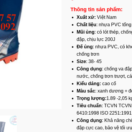
Thông tin sản phẩm:
Xuất xứ:
Việt Nam
Chất liệu
: nhựa PVC tổng
Mũi ủng
: có lót thép, chố
đập, chịu lực 200J
Đế
ủng
: nhựa PVC, có kh
chống trơn
Size
: 38- 45
Công dụng
: chống va đậ
nước, chống trơn trượt, c
Kiểu dáng:
cao cổ
Màu sắc
: xanh dương + đ
Trọng lượng:
1.89 -2,05 k
Tiêu chuẩn
: TCVN TCVN
6410:1998 ISO 2251:1991
Công dụng
: Khả năng ch
đập cực cao, bảo vệ tối ư