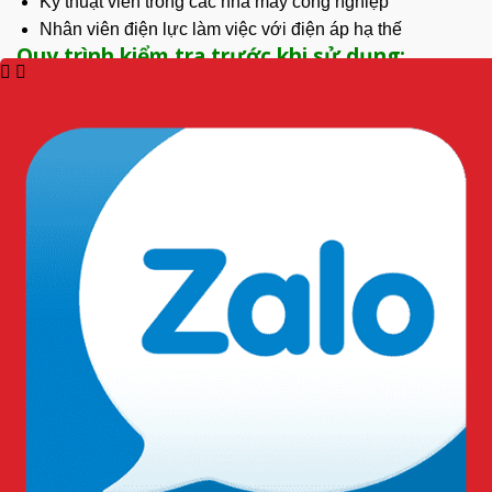
Kỹ thuật viên trong các nhà máy công nghiệp
Nhân viên điện lực làm việc với điện áp hạ thế
Quy trình kiểm tra trước khi sử dụng:
Kiểm tra bề mặt ủng, đảm bảo không có vết nứt, rách
Kiểm tra độ đàn hồi của cao su
Đảm bảo ủng khô ráo hoàn toàn
Kiểm tra đế chống trượt
Lưu ý an toàn khi sử dụng:
Để đảm bảo an toàn tối đa khi sử dụng ủng cao su cách
điện:
Không sử dụng ủng đã hết hạn sử dụng
Tránh tiếp xúc với dầu mỡ, hóa chất
Không tự ý sửa chữa khi ủng bị hỏng
Tuân thủ quy trình kiểm tra trước khi sử dụng
Thông tin liên hệ