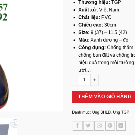
Thương hiệu:
TGP
Xuất xứ:
Việt Nam
Chất liệu:
PVC
Chiều cao:
30cm
Size:
9 (37) – 11.5 (42)
Màu
: Xanh dương – đỏ
Công dụng:
Chống thấm 
chống bùn đất và chống tr
hiệu quả trong môi trườn
ướt…
Ủng Cao Su Xanh Dương Đế Đ
THÊM VÀO GIỎ HÀNG
Danh mục:
Ủng BHLĐ
,
Ủng TGP