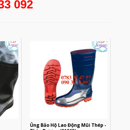
333 092
Ủng Bảo Hộ Lao Động Mũi Thép -