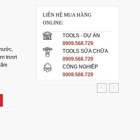
LIÊN HỆ MUA HÀNG
ONLINE:
TOOLS - DỰ ÁN
0909.568.729
nước,
TOOLS SỬA CHỮA
ơn trượt
0909.568.729
g ẩm
CÔNG NGHIỆP
0909.568.729
ỏ TGP 015 số lượng