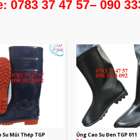
e: 0783 37 47 57– 090 3
 Su Mũi Thép TGP
Ủng Cao Su Đen TGP 011