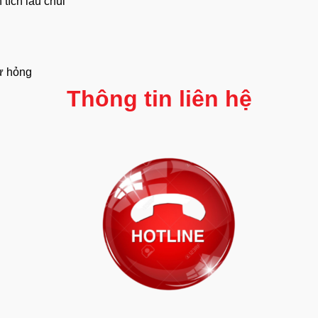
tích lau chùi
hư hỏng
Thông tin liên hệ