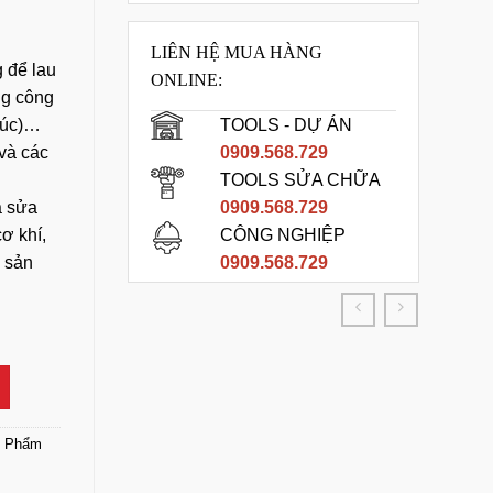
LIÊN HỆ MUA HÀNG
 để lau
ONLINE:
ng công
đúc)…
TOOLS - DỰ ÁN
và các
0909.568.729
TOOLS SỬA CHỮA
à sửa
0909.568.729
ơ khí,
CÔNG NGHIỆP
 sản
0909.568.729
ng số lượng
 Phẩm