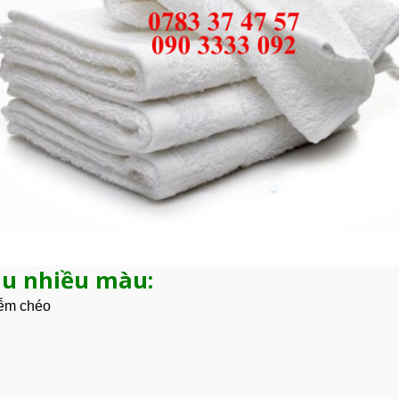
lau nhiều màu:
iễm chéo