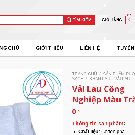
0
GIỎ HÀNG
TÌM KIẾM
NG CHỦ
GIỚI THIỆU
LIÊN HỆ
TUYỂN
TRANG CHỦ
/
SẢN PHẨM PH
SẠCH
/
KHĂN LAU - VẢI LAU
Vải Lau Công
Nghiệp Màu Tr
0
₫
Thông tin sản phẩm
:
Chất liệu:
Cotton pha