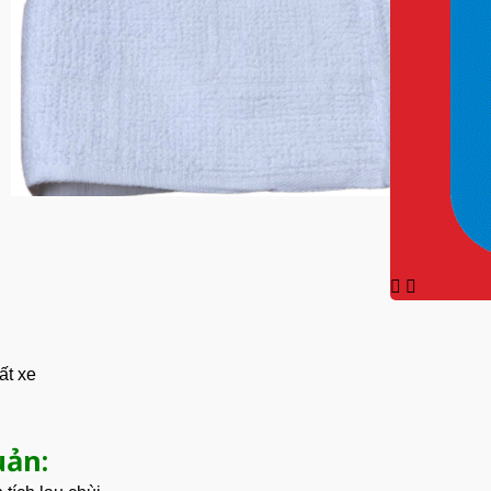
ất xe
uản: