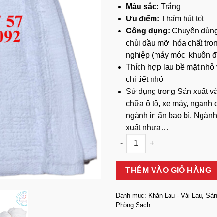
Màu sắc:
Trắng
Ưu điểm:
Thấm hút tốt
Công dụng:
Chuyên dùng
chùi dầu mỡ, hóa chất tro
nghiệp (máy móc, khuôn 
Thích hợp lau bề mặt nhỏ 
chi tiết nhỏ
Sử dụng trong Sản xuất v
chữa ô tô, xe máy, ngành c
ngành in ấn bao bì, Ngành
xuất nhựa…
Vải Lau Công Nghiệp Màu Trắ
THÊM VÀO GIỎ HÀNG
Danh mục:
Khăn Lau - Vải Lau
,
Sản
Phòng Sạch