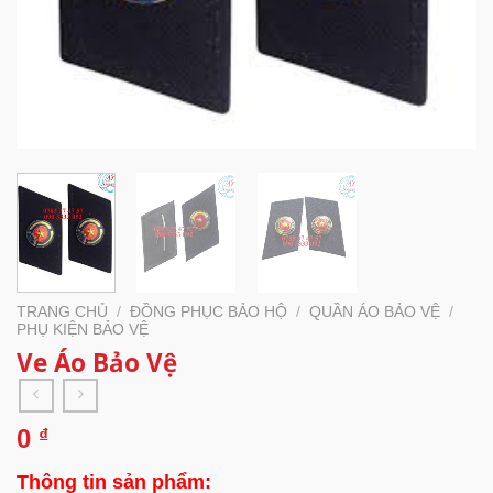
TRANG CHỦ
/
ĐỒNG PHỤC BẢO HỘ
/
QUẦN ÁO BẢO VỆ
/
PHỤ KIỆN BẢO VỆ
Ve Áo Bảo Vệ
0
₫
Thông tin sản phẩm: