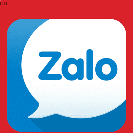
Lợi ích khi sử dụng:
Giúp bộ đồng phục bảo vệ trở nên chỉnh chu, trang
trọng và tạo ấn tượng tốt với
khách hàng
, đối tác.
Đồng phục được trang bị đầy đủ phụ kiện góp phần xây
dựng hình ảnh uy tín.
Ve áo giúp nhân viên bảo vệ có diện mạo thống nhất,
thể hiện tính kỷ luật.
Thiết kế chốt cài chắc chắn giúp người dùng dễ dàng
gắn hoặc tháo ve áo khi cần vệ sinh.
Thông tin liên hệ