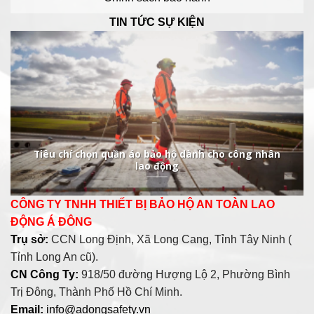
TIN TỨC SỰ KIỆN
Tiêu chí chọn quần áo bảo hộ dành cho công nhân
lao động
CÔNG TY TNHH THIẾT BỊ BẢO HỘ AN TOÀN LAO
ĐỘNG Á ĐÔNG
Trụ sở:
CCN Long Định, Xã Long Cang, Tỉnh Tây Ninh (
Tỉnh Long An cũ).
CN Công Ty:
918/50 đường Hượng Lộ 2, Phường Bình
Trị Đông, Thành Phố Hồ Chí Minh.
Email:
info@adongsafety.vn