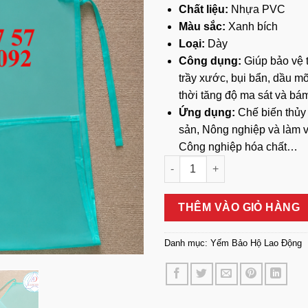
Chất liệu:
Nhựa PVC
Màu sắc:
Xanh bích
Loại:
Dày
Công dụng:
Giúp bảo vệ t
trầy xước, bụi bẩn, dầu m
thời tăng độ ma sát và bám
Ứng dụng:
Chế biến thủy
sản,
Nông nghiệp và làm 
Công nghiệp hóa chất…
Yếm Bảo Hộ Nhựa Xanh Bích 
THÊM VÀO GIỎ HÀNG
Danh mục:
Yếm Bảo Hộ Lao Động