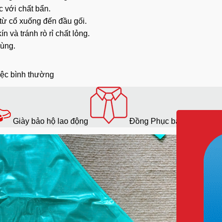
c với chất bẩn.
từ cổ xuống đến đầu gối.
 và tránh rò rỉ chất lỏng.
dùng.
iệc bình thường
ụng và quá trình vệ sinh
vừa.
Giày bảo hộ lao động
Đồng Phục bảo hộ lao độ