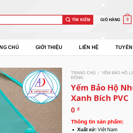
0
GIỎ HÀNG
TÌM KIẾM
NG CHỦ
GIỚI THIỆU
LIÊN HỆ
TUYỂN
TRANG CHỦ
/
YẾM BẢO HỘ L
ĐỘNG
Yếm Bảo Hộ N
Xanh Bích PVC
0
₫
Thông tin sản phẩm:
Xuất xứ:
Việt Nam