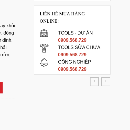
LIÊN HỆ MUA HÀNG
ONLINE:
ay khỏi
ỡ, đồng
TOOLS - DỰ ÁN
 dính.
0909.568.729
 hải
TOOLS SỬA CHỮA
vườn,
0909.568.729
CÔNG NGHIỆP
PVC số lượng
0909.568.729