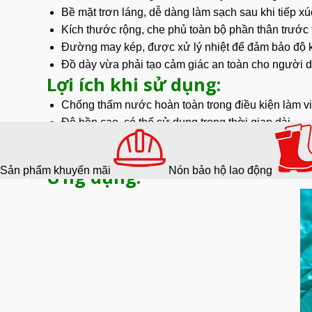
Bề mặt trơn láng, dễ dàng làm sạch sau khi tiếp xú
Kích thước
rộng, che phủ toàn bộ phần thân trước 
Đường may kép, được xử lý nhiệt để đảm bảo độ kín
Đồ dày vừa phải tạo cảm giác an toàn cho người 
Lợi ích khi sử dụng:
Chống thấm
nước hoàn toàn trong điều kiện làm v
Độ bền cao, có thể sử dụng trong thời gian dài.
Duy trì hiệu quả bảo vệ ngay cả sau nhiều lần sử d
Chống chịu được với các tác động cơ học nhẹ và 
Sản phẩm khuyến mãi
Nón bảo hộ lao động
Ứng dụng: