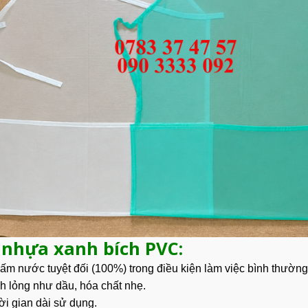
 nhựa xanh bích PVC:
m nước tuyệt đối (100%) trong điều kiện làm việc bình thường
h lỏng như dầu, hóa chất nhẹ.
ời gian dài sử dụng.