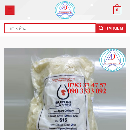
Skip
0
to
content
Tìm
TÌM KIẾM
kiếm: