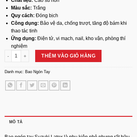
Chất liệu:
Cao su non
Màu sắc:
Trắng
Quy cách:
Đóng bịch
Công dụng:
Bảo vệ da, chống trượt, tăng độ bám khi
thao tác tinh
Ứng dụng:
Điện tử, vi mạch, nail, kho vận, phòng thí
nghiệm
Bao Ngón Tay Suzuki Latex số lượng
THÊM VÀO GIỎ HÀNG
Danh mục:
Bao Ngón Tay
MÔ TẢ
Bao ngón tay Suzuki Latex là phụ kiện nhỏ nhưng rất hữu