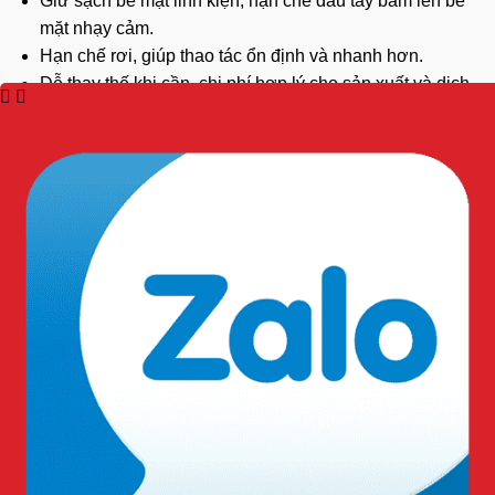
Giữ sạch bề mặt linh kiện, hạn chế dầu tay bám lên bề
mặt nhạy cảm.
Hạn chế rơi, giúp thao tác ổn định và nhanh hơn.
Dễ thay thế khi cần, chi phí hợp lý cho sản xuất và dịch
vụ.
Ứng dụng thực tế:
Sửa chữa
điện thoại
.
Điện tử, vi mạch.
Y tế nhẹ.
Phòng thí nghiệm.
Cách vệ sinh và sấy khô:
Lau sạch bụi bẩn, để khô tự nhiên. Tránh hóa chất mạnh
làm lão hóa latex.
Bảo quản:
Tránh nắng gắt, nhiệt cao, dầu mỡ.
Để nơi khô thoáng, tránh vật sắc nhọn.
Thông tin liên hệ