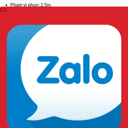
Phạm vi phun: 2.5m.
Nhiệt độ hoạt động: -20°C ~ 55°C.
Áp suất vận hành: 1.4 Mpa.
Thử nghiệm qua nước: 2.5 Mpa.
Tổng trọng lượng: 3.2kg.
Nhiệt độ bảo quản: -20ºC ~ 55ºC.
Ứng dụng của bình bột chữa cháy ABC 2kg
Jongjin:
Bình chữa cháy
Jongjin
2kg có nhiều ứng dụng đa dạng:
Trong gia đình: Bảo vệ an toàn cho các khu vực như
bếp, phòng khách, garage
Văn phòng và cơ sở kinh doanh: Đảm bảo an toàn cho
nhân viên và tài sản
Trên phương tiện giao thông: Xe hơi, xe tải nhỏ, thuyền
nhỏ
Cách sử dụng bình bột chữa cháy ABC 2kg
Jongjin:
Kéo chốt an toàn