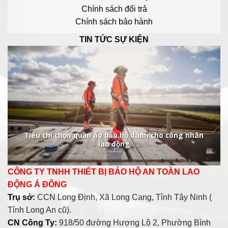
Chính sách đổi trả
Chính sách bảo hành
TIN TỨC SỰ KIỆN
Tiêu chí chọn quần áo bảo hộ dành cho công nhân
lao động
CÔNG TY TNHH THIẾT BỊ BẢO HỘ AN TOÀN LAO
ĐỘNG Á ĐÔNG
Trụ sở:
CCN Long Định, Xã Long Cang, Tỉnh Tây Ninh (
Tỉnh Long An cũ).
CN Công Ty:
918/50 đường Hượng Lộ 2, Phường Bình