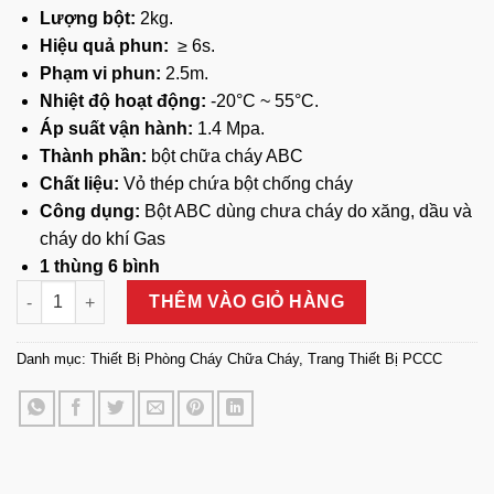
Lượng bột:
2kg.
Hiệu quả phun:
≥ 6s.
Phạm vi phun:
2.5m.
Nhiệt độ hoạt động:
-20°C ~ 55°C.
Áp suất vận hành:
1.4 Mpa.
Thành phần:
bột chữa cháy ABC
Chất liệu:
Vỏ thép chứa bột chống cháy
Công dụng:
Bột ABC dùng chưa cháy do xăng, dầu và
cháy do khí Gas
1 thùng 6 bình
Bình Bột Chữa Cháy ABC 2kg JONGJIN số lượng
THÊM VÀO GIỎ HÀNG
Danh mục:
Thiết Bị Phòng Cháy Chữa Cháy
,
Trang Thiết Bị PCCC