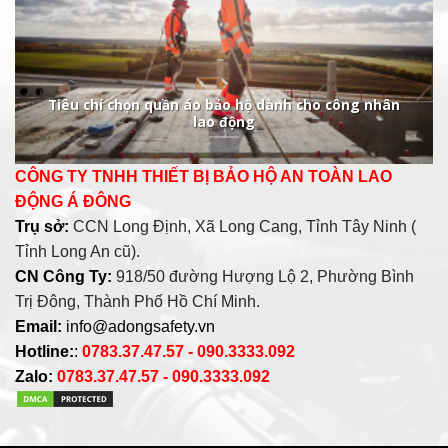
Tiêu chí chọn quần áo bảo hộ dành cho công nhân
lao động
CÔNG TY TNHH THIẾT BỊ BẢO HỘ AN TOÀN LAO
ĐỘNG Á ĐÔNG
Trụ sở:
CCN Long Định, Xã Long Cang, Tỉnh Tây Ninh (
Tỉnh Long An cũ).
CN Công Ty:
918/50 đường Hượng Lộ 2, Phường Bình
Trị Đông, Thành Phố Hồ Chí Minh.
Email:
info@adongsafety.vn
Hotline:
:
0783.37.47.57 - 090.3333.092
Zalo:
0783.37.47.57 - 090.3333.092