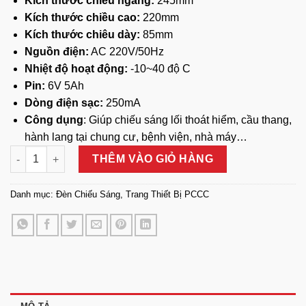
Kích thước chiều ngang:
245mm
Kích thước chiều cao:
220mm
Kích thước chiêu dày:
85mm
Nguồn điện:
AC 220V/50Hz
Nhiệt độ hoạt động:
-10~40 độ C
Pin:
6V 5Ah
Dòng điện sạc:
250mA
Công dụng
: Giúp chiếu sáng lối thoát hiểm, cầu thang,
hành lang tại chung cư, bệnh viện, nhà máy…
Đèn Chiếu Sáng Khẩn Cấp Kentom số lượng
THÊM VÀO GIỎ HÀNG
Danh mục:
Đèn Chiếu Sáng
,
Trang Thiết Bị PCCC