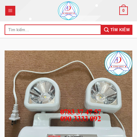
Skip
0
to
content
Tìm
TÌM KIẾM
kiếm: