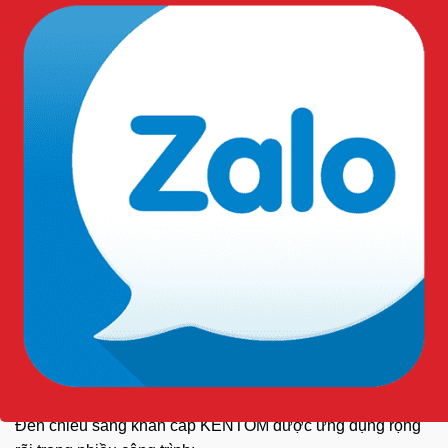
Công dụng thực tế:
Dùng trong trường hợp thoát hiểm hoặc mất điện đột
ngột.
Chiếu sáng trong tình huống khẩn cấp.
Hỗ trợ thoát hiểm
Phòng chống cháy nổ.
Ứng Dụng:
Đèn chiếu sáng
khẩn cấp KENTOM được ứng dụng rộng