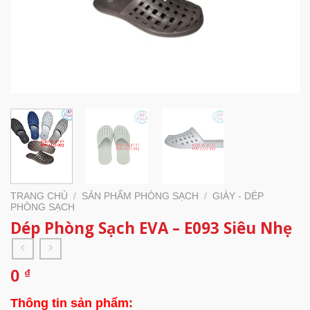
TRANG CHỦ
/
SẢN PHẨM PHÒNG SẠCH
/
GIÀY - DÉP
PHÒNG SẠCH
Dép Phòng Sạch EVA – E093 Siêu Nhẹ
0
₫
Thông tin sản phẩm: