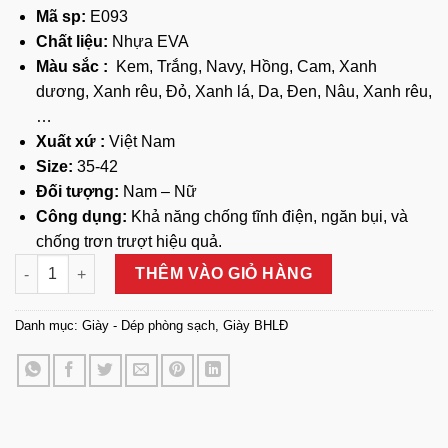
Mã sp:
E093
Chất liệu:
Nhựa EVA
Màu sắc :
Kem, Trắng, Navy, Hồng, Cam, Xanh
dương, Xanh rêu, Đỏ, Xanh lá, Da, Đen, Nâu, Xanh rêu,
…
Xuất xứ :
Việt Nam
Size:
35-42
Đối tượng:
Nam – Nữ
Công dụng:
Khả năng chống tĩnh điện, ngăn bụi, và
chống trơn trượt hiệu quả.
Dép Phòng Sạch EVA – E093 Siêu Nhẹ số lượng
THÊM VÀO GIỎ HÀNG
Danh mục:
Giày - Dép phòng sạch
,
Giày BHLĐ