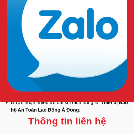
Giao hàng miễn phí đơn hàng số lượng nhiều trong
TP.HCMTư vấn miễn phí 24/7
Bảo hành nhanh và đổi hàng nếu bị lỗi do nhà sản
xuất.
Được nhận nhiều ưu đãi khi mua hàng tại
Thiết bị Bảo
hộ An Toàn Lao Động Á Đông:
Thông tin liên hệ