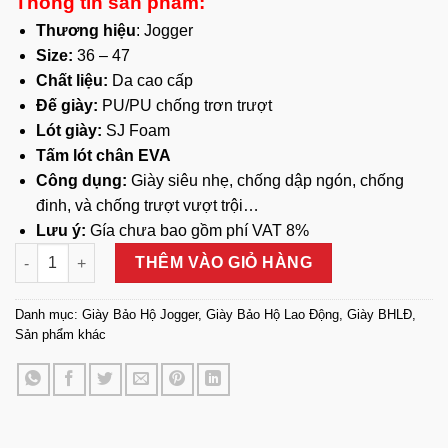
Thông tin sản phẩm:
Thương hiệu
: Jogger
Size:
36 – 47
Chất liệu:
Da cao cấp
Đế giày:
PU/PU chống trơn trượt
Lót giày:
SJ Foam
Tấm lót chân EVA
Công dụng:
Giày siêu nhẹ, chống dập ngón, chống
đinh, và chống trượt vượt trội…
Lưu ý:
Gía chưa bao gồm phí VAT 8%
Giày Bảo Hộ Jogger Thấp Cổ Pluto-EH SB số lượng
THÊM VÀO GIỎ HÀNG
Danh mục:
Giày Bảo Hộ Jogger
,
Giày Bảo Hộ Lao Động
,
Giày BHLĐ
,
Sản phẩm khác