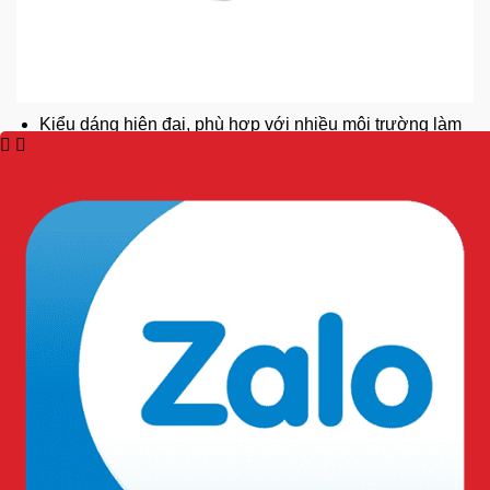
Kiểu dáng hiện đại, phù hợp với nhiều môi trường làm
việc
Màu sắc trung tính, dễ kết hợp với trang phục bảo hộ
Chất liệu da cao cấp, chống mài mòn và bền bỉ trong
thời gian dài
Sử dụng công nghệ đế PU kép, tăng cường độ bền và
giảm trọng lượng
Thiết kế rãnh chống trượt, tăng ma sát trên mọi bề mặt
Tiêu chuẩn EH
: Bảo vệ khỏi dòng điện lên đến 18KV
trong điều kiện khô
Mũi giày composite chống va đập: Nhẹ hơn 30% so với
mũi thép truyền thống, chịu lực tác động lên đến 200J
Đế chống xuyên thủng: Sử dụng vật liệu Kevlar, chống
xuyên thủng lên đến 1100N