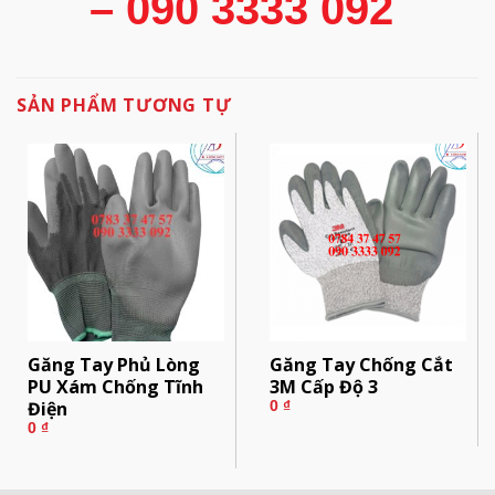
– 090 3333 092
SẢN PHẨM TƯƠNG TỰ
Găng Tay Phủ Lòng
Găng Tay Chống Cắt
PU Xám Chống Tĩnh
3M Cấp Độ 3
Điện
0
₫
0
₫