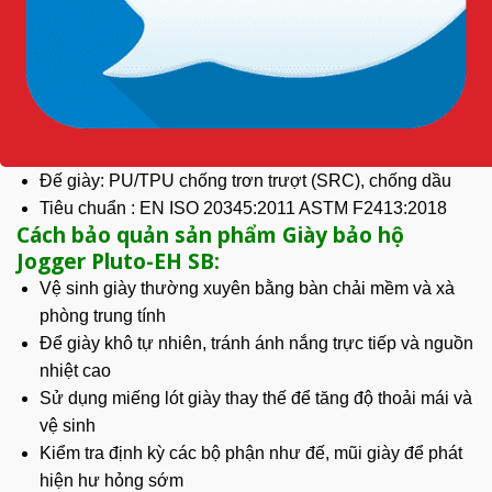
Giày đạt tiêu chuẩn SB/SRC EH:
Mặt trên: da bò chống thấm nước
Lớp lót: vải Mesh thấm hút tốt
Mũi giày: composite chống va đập với lực 200J
Lót giày: SJ Foam
Đế giữa: làm bằng sợi phi kim chống đâm xuyên
Đế giày: PU/TPU chống trơn trượt (SRC), chống dầu
Tiêu chuẩn : EN ISO 20345:2011 ASTM F2413:2018
Cách bảo quản sản phẩm Giày bảo hộ
Jogger Pluto-EH SB:
Vệ sinh
giày thường xuyên bằng bàn chải mềm và xà
phòng trung tính
Để giày khô tự nhiên, tránh ánh nắng trực tiếp và nguồn
nhiệt cao
Sử dụng miếng lót giày thay thế để tăng độ thoải mái và
vệ sinh
Kiểm tra định kỳ các bộ phận như đế, mũi giày để phát
hiện hư hỏng sớm