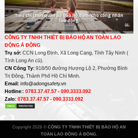
Tiêu chí chọn quần áo bảo hộ dành cho công nhân
lao động
CÔNG TY TNHH THIẾT BỊ BẢO HỘ AN TOÀN LAO
ĐỘNG Á ĐÔNG
Trụ sở:
CCN Long Định, Xã Long Cang, Tỉnh Tây Ninh (
Tỉnh Long An cũ).
CN Công Ty:
918/50 đường Hượng Lộ 2, Phường Bình
Trị Đông, Thành Phố Hồ Chí Minh.
Email:
info@adongsafety.vn
Hotline:
:
0783.37.47.57 - 090.3333.092
Zalo:
0783.37.47.57 - 090.3333.092
Copyright 2026 ©
CÔNG TY TNHH THIẾT BỊ BẢO HỘ AN
TOÀN LAO ĐỘNG Á ĐÔNG.