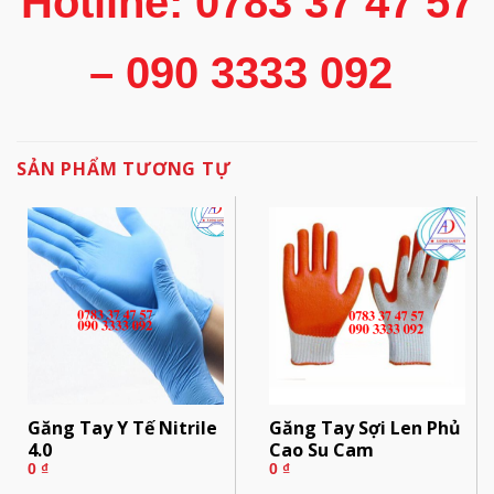
Hotline: 0783 37 47 57
– 090 3333 092
SẢN PHẨM TƯƠNG TỰ
Găng Tay Y Tế Nitrile
Găng Tay Sợi Len Phủ
4.0
Cao Su Cam
0
₫
0
₫