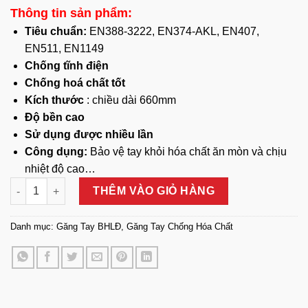
Thông tin sản phẩm:
Tiêu chuẩn:
EN388-3222, EN374-AKL, EN407,
EN511, EN1149
Chống tĩnh điện
Chống hoá chất tốt
Kích thước
: chiều dài 660mm
Độ bền cao
Sử dụng được nhiều lần
Công dụng:
Bảo vệ tay khỏi hóa chất ăn mòn và chịu
nhiệt độ cao…
Găng Tay Chống Hóa Chất, Chịu Nhiệt Ansell 19-026 số lượng
THÊM VÀO GIỎ HÀNG
Danh mục:
Găng Tay BHLĐ
,
Găng Tay Chống Hóa Chất