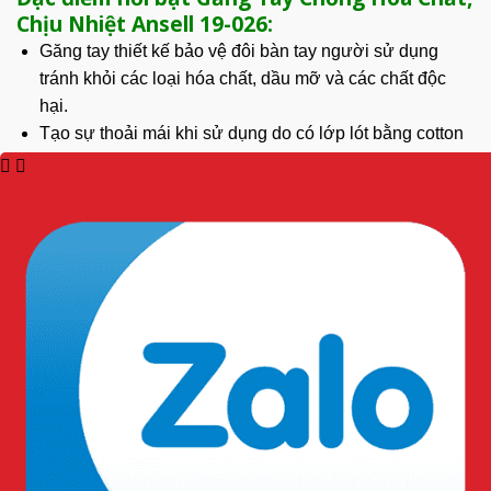
Chịu Nhiệt Ansell 19-026:
Găng tay thiết kế bảo vệ đôi bàn tay người sử dụng
tránh khỏi các loại hóa chất, dầu mỡ và các chất độc
hại.
Tạo sự thoải mái khi sử dụng do có lớp lót bằng cotton
Bảo vệ đôi tay khỏi sự tiếp xúc các bề mặt nóng lên ến
180 độ C.
Găng tay có khả năng chống mài mòn cấp độ 3.
Ứng dụng của sản phẩm:
Môi trường xây dựng
Nhà máy hóa chất
Nhà máy lọc dầu
Công nghiệp luyện kim
Chế tạo kim loại.
Máy móc
Lưu ý
:
Khi sử dụng sản phẩm hãy kiểm tra thật kĩ để chắc
chắn sản phẩm không bị rách, hư hỏng,… hoặc có vấn đề
tránh việc sử dụng khi sản phẩm không hoàn hảo sẽ gây ra