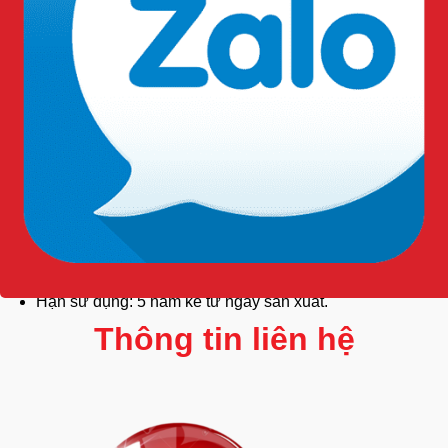
Dùng một lần – Thay găng mới khi găng bị rách,
thủng trong quá trình sử dụng hoặc khi tiếp xúc với
bệnh nhân mới.
Tránh tiếp xúc với hóa chất như dung môi, xăng, dầu…
Bảo quản ở nơi khô mát, tránh ánh nắng trực tiếp và
nhiệt độ cao.
Hạn sử dụng: 5 năm kể từ ngày sản xuất.
Thông tin liên hệ