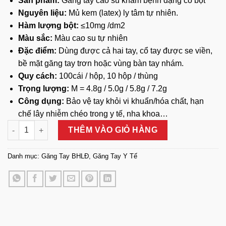
Sản phẩm:
Găng tay cao su khám bệnh dạng có bột
Nguyên liệu:
Mủ kem (latex) ly tâm tự nhiên.
Hàm lượng bột:
≤10mg /dm2
Màu sắc:
Màu cao su tự nhiên
Đặc điểm:
Dùng được cả hai tay, cổ tay được se viền,
bề mặt găng tay trơn hoặc vùng bàn tay nhám.
Quy cách:
100cái / hộp, 10 hộp / thùng
Trọng lượng:
M = 4.8g / 5.0g / 5.8g / 7.2g
Công dụng:
Bảo vệ tay khỏi vi khuẩn/hóa chất, hạn
chế lây nhiễm chéo trong y tế, nha khoa…
Găng Tay Y Tế Có Bột Latex Vglove số lượng
THÊM VÀO GIỎ HÀNG
Danh mục:
Găng Tay BHLĐ
,
Găng Tay Y Tế