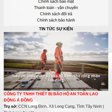
Chính sách bảo mật
Thanh toán - vận chuyển
Chính sách đổi trả
Chính sách bảo hành
TIN TỨC SỰ KIỆN
Tiêu chí chọn quần áo bảo hộ dành cho công nhân
lao động
CÔNG TY TNHH THIẾT BỊ BẢO HỘ AN TOÀN LAO
ĐỘNG Á ĐÔNG
Trụ sở:
CCN Long Định, Xã Long Cang, Tỉnh Tây Ninh (