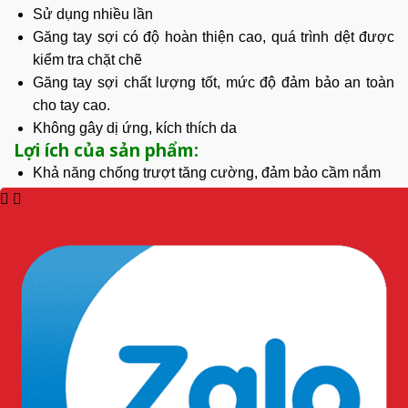
Sử dụng nhiều lần
Găng tay sợi có độ hoàn thiện cao, quá trình dệt được
kiểm tra chặt chẽ
Găng tay sợi chất lượng tốt, mức độ đảm bảo an toàn
cho tay cao.
Không gây dị ứng, kích thích da
Lợi ích của sản phẩm:
Khả năng chống trượt tăng cường, đảm bảo cầm nắm
chắc chắn.
Bảo vệ tay khỏi nguy cơ bị thương từ vật sắc nhọn, tiếp
xúc hóa chất,
hay bụi.
Thiết kế thoáng mát, có khả năng thấm hút mồ hôi.
Tuổi thọ sản phẩm dài lâu.
Cách bảo quản găng tay đúng cách: