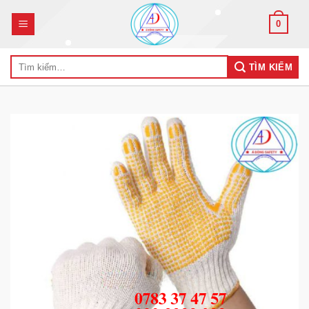
Skip
0
to
content
Tìm
TÌM KIẾM
kiếm: