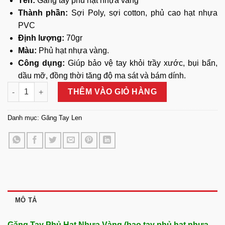
Tên:
Găng tay phủ hạt nhựa vàng
Thành phần:
Sợi Poly, sợi cotton, phủ cao hạt nhựa
PVC
Định lượng:
70gr
Màu:
Phủ hạt nhựa vàng.
Công dụng:
Giúp bảo vệ tay khỏi trầy xước, bụi bẩn,
dầu mỡ, đồng thời tăng độ ma sát và bám dính.
Găng Tay Phủ Hạt Nhựa Vàng số lượng
THÊM VÀO GIỎ HÀNG
Danh mục:
Găng Tay Len
MÔ TẢ
Găng Tay Phủ Hạt Nhựa Vàng (bao tay phủ hạt nhựa