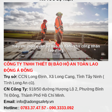
Tiêu chí chọn quần áo bảo hộ dành cho công nhân
lao động
CÔNG TY TNHH THIẾT BỊ BẢO HỘ AN TOÀN LAO
ĐỘNG Á ĐÔNG
Trụ sở:
CCN Long Định, Xã Long Cang, Tỉnh Tây Ninh (
Tỉnh Long An cũ).
CN Công Ty:
918/50 đường Hượng Lộ 2, Phường Bình
Trị Đông, Thành Phố Hồ Chí Minh.
Email:
info@adongsafety.vn
Hotline:
:
0783.37.47.57 - 090.3333.092