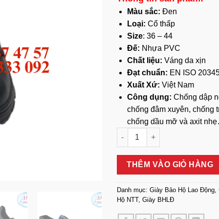
Màu sắc:
Đen
Loại:
Cổ thấp
Size
: 36 – 44
Đế:
Nhựa PVC
Chất liệu:
Váng da xịn
Đạt chuẩn:
EN ISO 20345
Xuất Xứ:
Việt Nam
Công dụng:
Chống dập n
chống đâm xuyên, chống t
chống dầu mỡ và axit nh
Giày Bảo Hộ NTT P01 – Giá Tố
THÊM VÀO GIỎ HÀNG
Danh mục:
Giày Bảo Hộ Lao Động
,
Hộ NTT
,
Giày BHLĐ