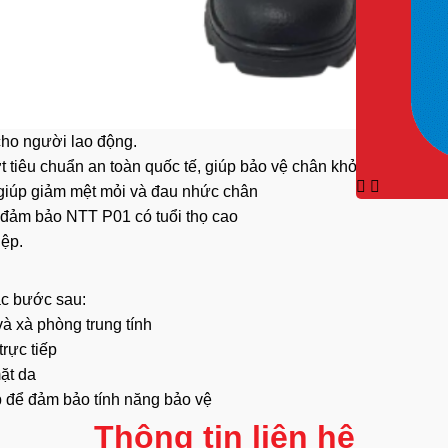
cho người lao động.
tiêu chuẩn an toàn quốc tế, giúp bảo vệ chân khỏi các vật nặn
1 giúp giảm mệt mỏi và đau nhức chân
ến đảm bảo NTT P01 có tuổi thọ cao
iệp.
ác bước sau:
 xà phòng trung tính
rực tiếp
ặt da
p để đảm bảo tính năng bảo vệ
Thông tin liên hệ