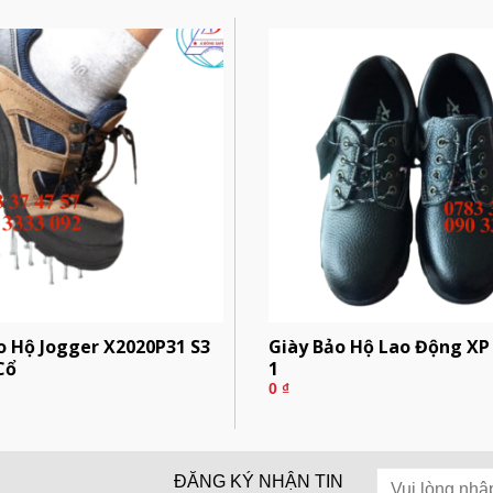
o Hộ Jogger X2020P31 S3
Giày Bảo Hộ Lao Động XP
Cổ
1
0
₫
ĐĂNG KÝ NHẬN TIN