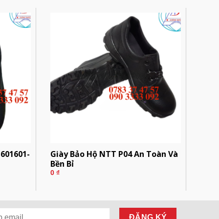
 601601-
Giày Bảo Hộ NTT P04 An Toàn Và
Bền Bỉ
0
₫