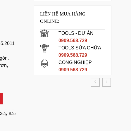
LIÊN HỆ MUA HÀNG
ONLINE:
TOOLS - DỰ ÁN
0909.568.729
5.2011
TOOLS SỬA CHỮA
0909.568.729
gón,
CÔNG NGHIỆP
rơn,
0909.568.729
ẹ…
t, Bền, Đẹp số lượng
Giày Bảo