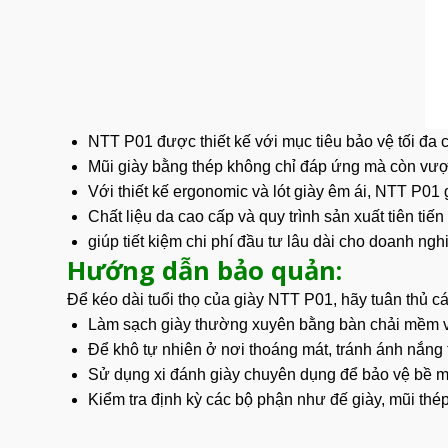
NTT P01
được thiết kế với mục tiêu bảo vệ tối đa 
Mũi giày bằng thép không chỉ đáp ứng mà còn vượt 
Với thiết kế ergonomic và lót giày êm ái, NTT P0
Chất liệu da cao cấp và quy trình sản xuất tiên ti
giúp tiết kiệm chi phí đầu tư lâu dài cho doanh ngh
Hướng dẫn bảo quản:
Để kéo dài tuổi thọ của giày
NTT P01
, hãy tuân thủ c
Làm sạch giày thường xuyên bằng bàn chải mềm và
Để khô tự nhiên ở nơi thoáng mát, tránh ánh nắng t
Sử dụng xi đánh giày chuyên dụng để bảo vệ bề m
Kiểm tra định kỳ các bộ phận như đế giày, mũi thé