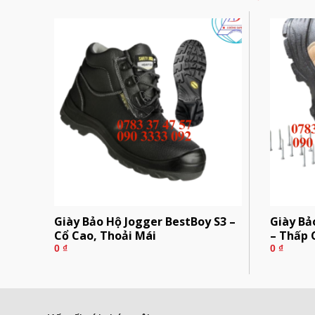
231
Giày Bảo Hộ Jogger BestBoy S3 –
Giày Bả
Cổ Cao, Thoải Mái
– Thấp 
0
₫
0
₫