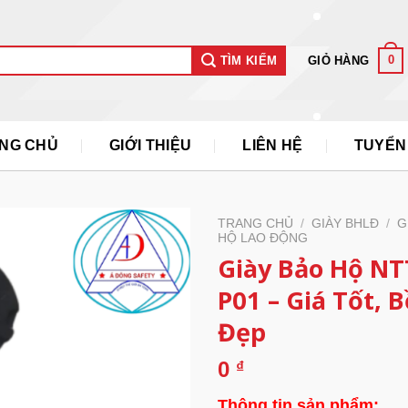
0
GIỎ HÀNG
TÌM KIẾM
NG CHỦ
GIỚI THIỆU
LIÊN HỆ
TUYỂN
TRANG CHỦ
/
GIÀY BHLĐ
/
G
HỘ LAO ĐỘNG
Giày Bảo Hộ NT
P01 – Giá Tốt, B
Đẹp
0
₫
Thông tin sản phẩm: