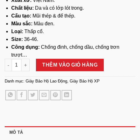
Xuất xứ:
Việt Nam.
Chất liệu:
Da và có lớp lót trong.
Cấu tạo:
Mũi thép & đế thép.
Màu sắc:
Màu đen.
Loại:
Thấp cổ.
Size:
36-46.
Công dụng:
Chống đinh, chống dầu, chống trơn
trượt…
Giày Bảo Hộ XP BH08-2 số lượng
THÊM VÀO GIỎ HÀNG
Danh mục:
Giày Bảo Hộ Lao Động
,
Giày Bảo Hộ XP
MÔ TẢ