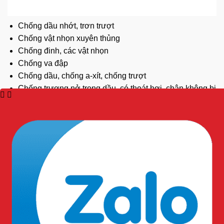
Chống dầu nhớt, trơn trượt
Chống vật nhọn xuyên thủng
Chống đinh, các vật nhọn
Chống va đập
Chống dầu, chống a-xít, chống trượt
Chống trương nở trong dầu, có thoát hơi, chân không bị
hầm.
Ứng dụng sản phẩm:
Công nhân nhà máy, xí nghiệp
Nhân viên kỹ thuật
Người làm việc trong môi trường xây dựng
Người vận hành máy móc công nghiệp
Mẹo bảo quản giày kéo dài tuổi thọ:
Vệ sinh giày thường xuyên, để khô tự nhiên sau mỗi lần
sử dụng.
Tránh để giày tiếp xúc trực tiếp với nguồn nhiệt cao.