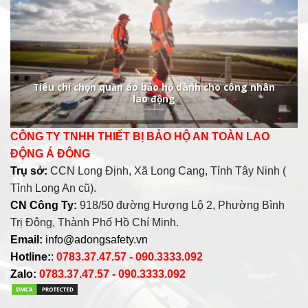
Tiêu chí chọn quần áo bảo hộ dành cho công nhân
lao động
CÔNG TY TNHH THIẾT BỊ BẢO HỘ AN TOÀN LAO
ĐỘNG Á ĐÔNG
Trụ sở:
CCN Long Định, Xã Long Cang, Tỉnh Tây Ninh (
Tỉnh Long An cũ).
CN Công Ty:
918/50 đường Hượng Lộ 2, Phường Bình
Trị Đông, Thành Phố Hồ Chí Minh.
Email:
info@adongsafety.vn
Hotline:
:
0783.37.47.57 - 090.3333.092
Zalo:
0783.37.47.57 - 090.3333.092