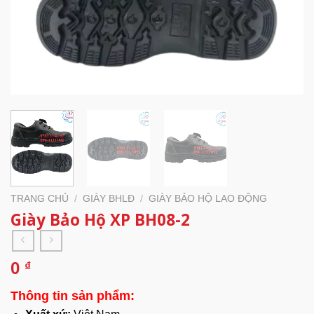
TRANG CHỦ
/
GIÀY BHLĐ
/
GIÀY BẢO HỘ LAO ĐỘNG
Giày Bảo Hộ XP BH08-2
0
₫
Thông tin sản phẩm: