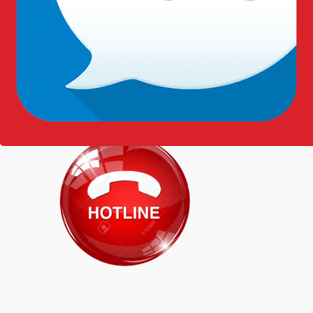
Sử dụng các sản phẩm chăm sóc da chuyên dụng để
duy trì độ mềm và độ bền của giày.
Thông tin liên hệ