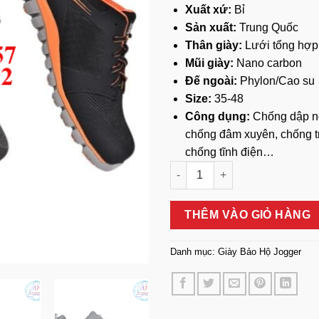
Xuất xứ:
Bỉ
Sản xuất:
Trung Quốc
Thân giày:
Lưới tổng hợp
Mũi giày:
Nano carbon
Đế ngoài:
Phylon/Cao su
Size:
35-48
Công dụng:
Chống dập n
chống đâm xuyên, chống t
chống tĩnh điện…
Giày Safety Jogger Ligero S1P
THÊM VÀO GIỎ HÀNG
Danh mục:
Giày Bảo Hộ Jogger