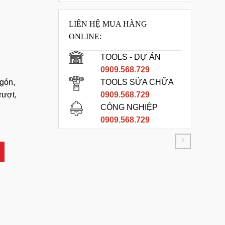
LIÊN HỆ MUA HÀNG
ONLINE:
TOOLS - DỰ ÁN
0909.568.729
gón,
TOOLS SỬA CHỮA
rượt,
0909.568.729
CÔNG NGHIỆP
 số lượng
0909.568.729