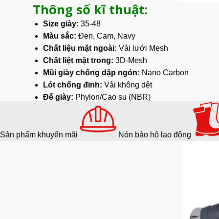
Thông số kĩ thuật:
Size giày:
35-48
Màu sắc:
Đen, Cam, Navy
Chất liệu mặt ngoài:
Vải lưới Mesh
Chất liệt mặt trong:
3D-Mesh
Mũi giày chống dập ngón:
Nano Carbon
Lót chống đinh:
Vải không dệt
Đế giày:
Phylon/Cao su (NBR)
Tấm lót chân:
SJ Foam
Đặc điểm nổi bật giày Safety 
Sản phẩm khuyến mãi
Nón bảo hộ lao động