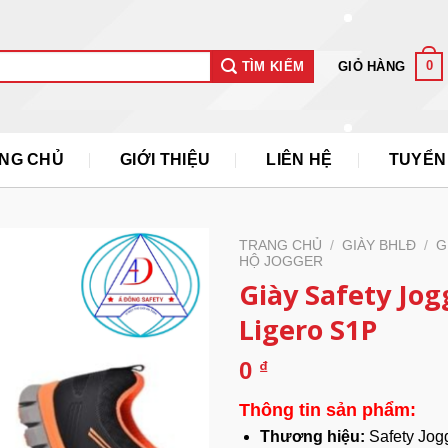
0
GIỎ HÀNG
TÌM KIẾM
NG CHỦ
GIỚI THIỆU
LIÊN HỆ
TUYỂN
TRANG CHỦ
/
GIÀY BHLĐ
/
G
HỘ JOGGER
Giày Safety Jog
Ligero S1P
0
₫
Thông tin sản phẩm:
Thương hiệu:
Safety Jog