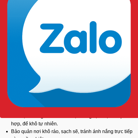
Giúp bảo vệ hệ hô hấp khỏi bụi mịn, hơi
hóa chất
, khí
độc và các tác nhân ô nhiễm trong môi trường làm việc.
Giảm nguy cơ mắc các bệnh về đường hô hấp do tiếp
xúc thường xuyên với hóa chất và bụi công nghiệp.
Dễ dàng thay thế phin lọc và vệ sinh, giúp tiết kiệm chi
phí sử dụng lâu dài.
Tăng độ an toàn cho người lao động trong các ngành
sơn, hóa chất, cơ khí, xây dựng và sản xuất công
nghiệp.
Hướng dẫn vệ sinh và bảo quản:
Tháo phin lọc trước khi vệ sinh mặt nạ.
Lau sạch bằng khăn mềm hoặc dung dịch vệ sinh phù
hợp, để khô tự nhiên.
Bảo quản nơi khô ráo, sạch sẽ, tránh ánh nắng trực tiếp