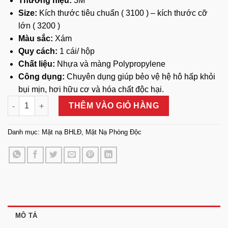
Thương hiệu:
3M
Size:
Kích thước tiêu chuẩn ( 3100 ) – kích thước cỡ
lớn ( 3200 )
Màu sắc:
Xám
Quy cách:
1 cái/ hộp
Chất liệu:
Nhựa và màng Polypropylene
Công dụng:
Chuyên dụng giúp bẻo vệ hệ hô hấp khỏi
bụi mịn, hơi hữu cơ và hóa chất độc hại.
Mặt Nạ Phòng Độc 3M 3100 số lượng
THÊM VÀO GIỎ HÀNG
Danh mục:
Mặt nạ BHLĐ
,
Mặt Nạ Phòng Độc
MÔ TẢ