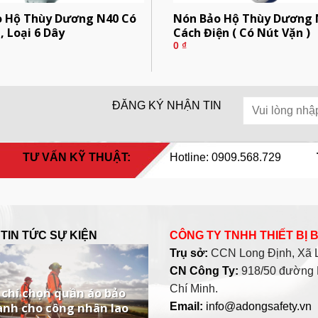
o Hộ Thùy Dương N40 Có
Nón Bảo Hộ Thùy Dương 
, Loại 6 Dây
Cách Điện ( Có Nút Vặn )
0
₫
ĐĂNG KÝ NHẬN TIN
TƯ VẤN KỸ THUẬT:
Hotline: 0909.568.729
TIN TỨC SỰ KIỆN
CÔNG TY TNHH THIẾT BỊ
Trụ sở:
CCN Long Định, Xã Lo
CN Công Ty:
918/50 đường 
Chí Minh.
 chí chọn quần áo bảo
ành cho công nhân lao
Email:
info@adongsafety.vn