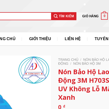
0
GIỎ HÀNG
TÌM KIẾM
NG CHỦ
GIỚI THIỆU
LIÊN HỆ
TUYỂN
TRANG CHỦ
/
NÓN BẢO HỘ L
ĐỘNG
/
NÓN BẢO HỘ 3M
Nón Bảo Hộ La
Động 3M H703S
UV Không Lỗ M
Xanh
0
₫