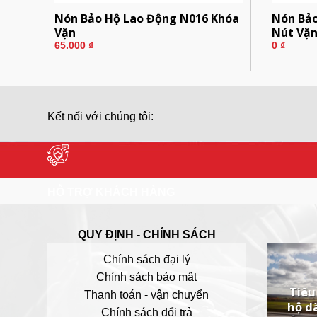
hóa
Nón Bảo Hộ Lao Động N016 Khóa
Nón Bả
Vặn
Nút Vặn
65.000
₫
0
₫
Kết nối với chúng tôi:
HỖ TRỢ KHÁCH HÀNG
QUY ĐỊNH - CHÍNH SÁCH
Chính sách đại lý
Chính sách bảo mật
Tiêu
Thanh toán - vận chuyển
hộ d
Chính sách đổi trả