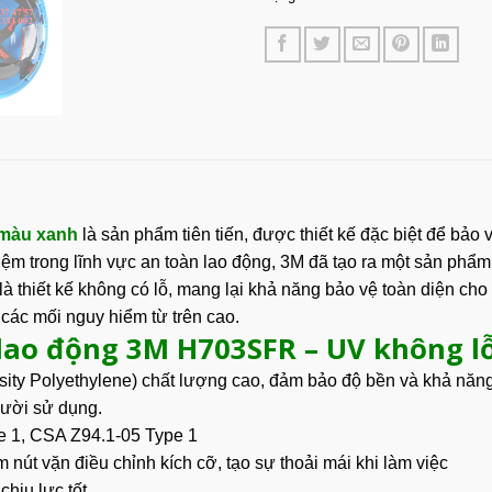
 màu xanh
là sản phẩm tiên tiến, được thiết kế đặc biệt để bảo
 trong lĩnh vực an toàn lao động, 3M đã tạo ra một sản phẩm v
là thiết kế không có lỗ, mang lại khả năng bảo vệ toàn diện cho
các mối nguy hiểm từ trên cao.
 lao động 3M H703SFR – UV không l
ty Polyethylene) chất lượng cao, đảm bảo độ bền và khả năng
gười sử dụng.
e 1, CSA Z94.1-05 Type 1
 nút vặn điều chỉnh kích cỡ, tạo sự thoải mái khi làm việc
chịu lực tốt