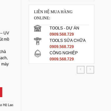
LIÊN HỆ MUA HÀNG
ONLINE:
TOOLS - DỰ ÁN
 – UV
0909.568.729
hút mồ
TOOLS SỬA CHỮA
0909.568.729
 chà
CÔNG NGHIỆP
sạch,
0909.568.729
h máy
3SFR-UV Không Lỗ Màu Xanh số lượng
o Hộ Lao