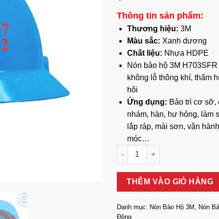
Thông tin sản phẩm:
Thương hiệu:
3M
Màu sắc:
Xanh dương
Chất liệu:
Nhựa HDPE
Nón bảo hộ 3M H703SFR
không lỗ thông khí, thấm 
hôi
Ứng dụng:
Bảo trì cơ sỡ,
nhám, hàn, hư hỏng, làm 
lắp ráp, mài sơn, vận hàn
móc…
Nón Bảo Hộ Lao Động 3M H70
THÊM VÀO GIỎ HÀNG
Danh mục:
Nón Bảo Hộ 3M
,
Nón Bả
Động