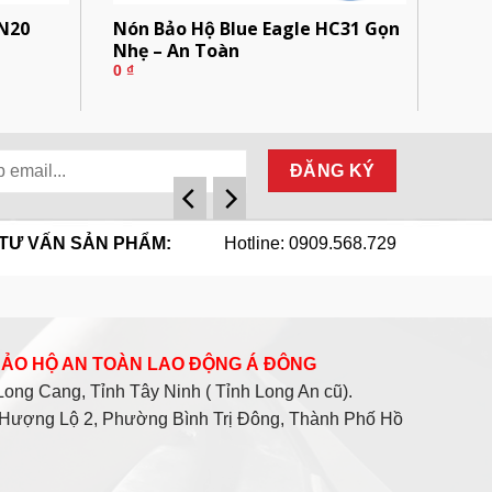
N20
Nón Bảo Hộ Blue Eagle HC31 Gọn
Nhẹ – An Toàn
0
₫
TƯ VẤN SẢN PHẨM:
Hotline: 0909.568.729
 BẢO HỘ AN TOÀN LAO ĐỘNG Á ĐÔNG
ng Cang, Tỉnh Tây Ninh ( Tỉnh Long An cũ).
Hượng Lộ 2, Phường Bình Trị Đông, Thành Phố Hồ