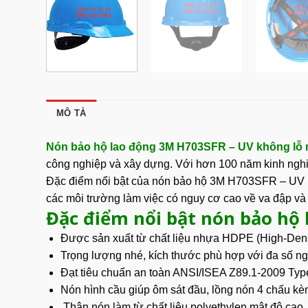
MÔ TẢ
Nón bảo hộ lao động 3M H703SFR – UV không lỗ
công nghiệp và xây dựng. Với hơn 100 năm kinh nghiệm
Đặc điểm nổi bật của nón bảo hộ
3M H703SFR – UV
các môi trường làm việc có nguy cơ cao về va đập và 
Đặc điểm nổi bật nón bảo hộ
Được sản xuất từ chất liệu nhựa HDPE (High-Densi
Trọng lượng nhé, kích thước phù hợp với đa số n
Đạt tiêu chuẩn an toàn ANSI/ISEA Z89.1-2009 Typ
Nón hình cầu giúp
ôm sát đầu
, lồng nón 4 chấu kèm
Thân nón làm từ chất liệu polyethylen mật độ cao, 